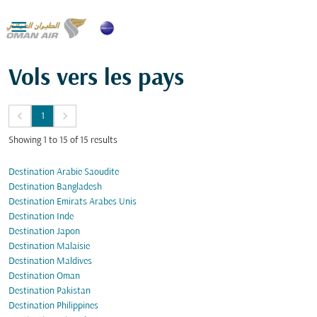

Vols vers les pays
keyboard_arrow_left
keyboard_arrow_right
1
Showing 1 to 15 of 15 results
Destination Arabie Saoudite
Destination Bangladesh
Destination Emirats Arabes Unis
Destination Inde
Destination Japon
Destination Malaisie
Destination Maldives
Destination Oman
Destination Pakistan
Destination Philippines