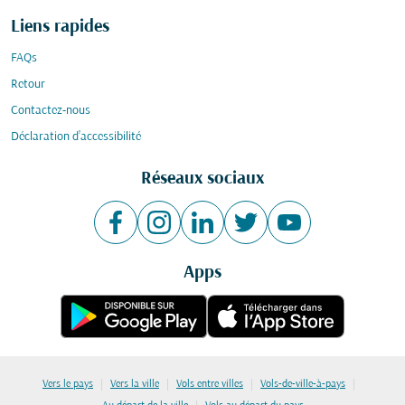
Liens rapides
FAQs
Retour
Contactez-nous
Déclaration d’accessibilité
Réseaux sociaux
Apps
|
|
|
|
Vers le pays
Vers la ville
Vols entre villes
Vols-de-ville-à-pays
|