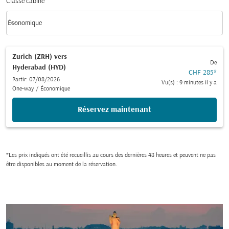
Classe cabine
keyboard_arrow_down
Économique
Classe cabine option Économique Selected
Zurich (ZRH)
vers
De
Hyderabad (HYD)
CHF 285
*
Partir: 07/08/2026
Vu(s) : 9 minutes il y a
One-way
/
Économique
Réservez maintenant
*Les prix indiqués ont été recueillis au cours des dernières 48 heures et peuvent ne pas
être disponibles au moment de la réservation.