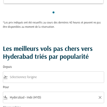
Showing cmp-pagination-sho
*Les prix indiqués ont été recueillis au cours des dernières 48 heures et peuvent ne pas
être disponibles au moment de la réservation.
Les meilleurs vols pas chers vers
Hyderabad triés par popularité
Depuis
flight_takeoff
Pour
flight_land
close