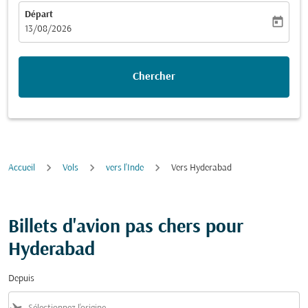
Départ
today
fc-booking-departure-date-aria-label
13/08/2026
Chercher
Accueil
Vols
vers l'Inde
Vers Hyderabad
Billets d'avion pas chers pour
Hyderabad
Depuis