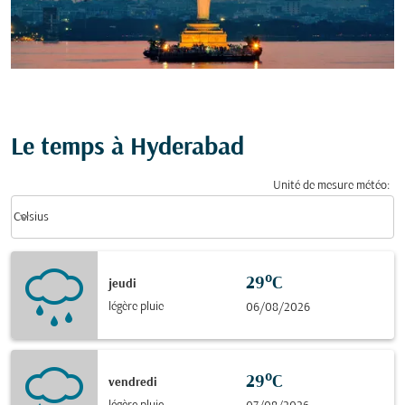
Le temps à Hyderabad
Unité de mesure météo
:
Weather unit option Celsius Selected
keyboard_arrow_down
Celsius
29°C
jeudi
légère pluie
06/08/2026
29°C
vendredi