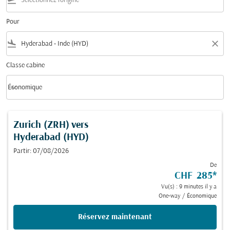
flight_takeoff
Pour
flight_land
close
Classe cabine
keyboard_arrow_down
Économique
Classe cabine option Économique Selected
Zurich (ZRH)
vers
Hyderabad (HYD)
Partir: 07/08/2026
De
CHF 285
*
Vu(s) : 9 minutes il y a
One-way
/
Économique
Réservez maintenant