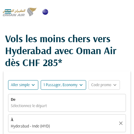

Vols les moins chers vers
Hyderabad avec Oman Air
dès
CHF 285*
expand_more
expand_more
expand_more
Aller simple
1 Passager, Economy
Code promo
De
Sélectionnez le départ
À
close
Hyderabad - Inde (HYD)