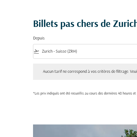
Billets pas chers de Zuric
Depuis
flight_takeoff
Aucun tarif ne correspond à vos critères de filtrage. Veuillez aju
Aucun tarif ne correspond à vos critères de filtrage. Veuil
*Les prix indiqués ont été recueillis au cours des dernières 48 heures e