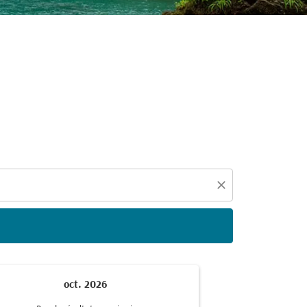
close
oct. 2026
n