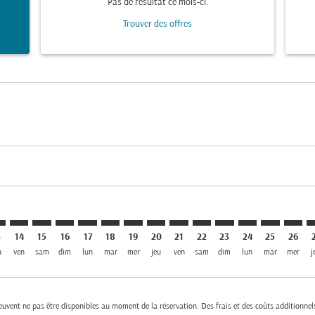
Pas de résultat ce mois-ci.
Trouver des offres
mer. Trouver des offres
claimer. Trouver des offres
s-disclaimer. Trouver des offres
ffers-disclaimer. Trouver des offres
ew-offers-disclaimer. Trouver des offres
p-view-offers-disclaimer. Trouver des offres
L: cmp-view-offers-disclaimer. Trouver des offres
H–SLL: cmp-view-offers-disclaimer. Trouver des offres
ZRH–SLL: cmp-view-offers-disclaimer. Trouver des offres
ZRH–SLL: cmp-view-offers-disclaimer. Trouver des off
ZRH–SLL: cmp-view-offers-disclaimer. Trouver des
ZRH–SLL: cmp-view-offers-disclaimer. Trouver
ZRH–SLL: cmp-view-offers-disclaimer. Tr
ZRH–SLL: cmp-view-offers-disclaimer
ZRH–SLL: cmp-view-offers-discla
ZRH–SLL: cmp-view-offers-di
ZRH–SLL: cmp-view-offe
ZRH–SLL: cmp-view-
ZRH–SLL: cmp-v
ZRH–SLL: c
ZRH–S
Z
3
14
15
16
17
18
19
20
21
22
23
24
25
26
u
ven
sam
dim
lun
mar
mer
jeu
ven
sam
dim
lun
mar
mer
j
 peuvent ne pas être disponibles au moment de la réservation. Des frais et des coûts additionnel