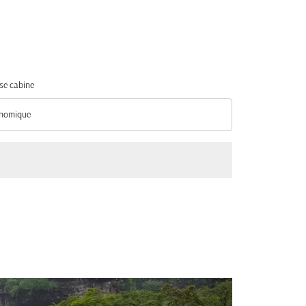
se cabine
nomique
se cabine option Économique Selected