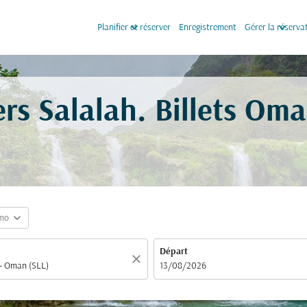
keyboard_arrow_down
keyboard_arrow_down
Planifier et réserver
Enregistrement
Gérer la réserva
ers Salalah. Billets Om
expand_more
mo
Départ
close
fc-booking-departure-date-aria-label
13/08/2026