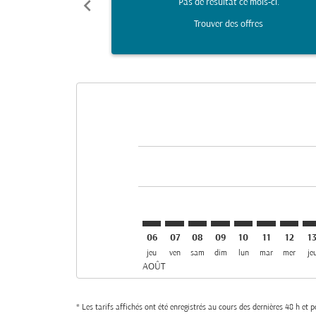
chevron_left
Pas de résultat ce mois-ci.
Trouver des offres
Displaying fares for août-2026
ZRH–SLL: cmp-view-offers-disclai
ZRH–SLL: cmp-view-offers-dis
ZRH–SLL: cmp-view-offer
ZRH–SLL: cmp-view-o
ZRH–SLL: cmp-vi
ZRH–SLL: cm
ZRH–SL
ZR
06
07
08
09
10
11
12
1
jeu
ven
sam
dim
lun
mar
mer
je
AOÛT
* Les tarifs affichés ont été enregistrés au cours des dernières 48 h et