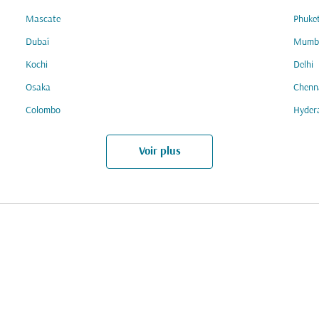
Mascate
Phuke
Dubaï
Mumb
Kochi
Delhi
Osaka
Chenn
Colombo
Hyder
Voir plus