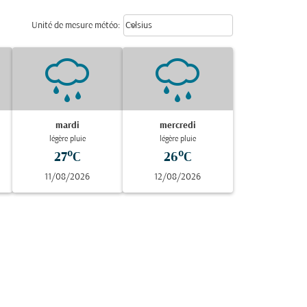
Weather unit option Celsius Select
keyboard_arrow_down
Unité de mesure météo
:
Celsius
mardi
mercredi
légère pluie
légère pluie
27°C
26°C
11/08/2026
12/08/2026