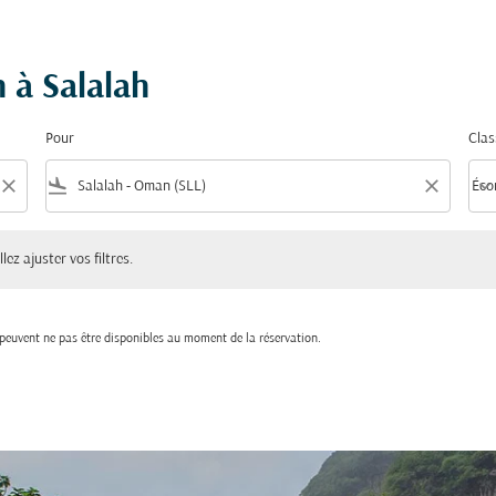
h à Salalah
Pour
Clas
close
flight_land
close
keyboard_arrow_down
Éco
Clas
ster vos filtres.
lez ajuster vos filtres.
t peuvent ne pas être disponibles au moment de la réservation.