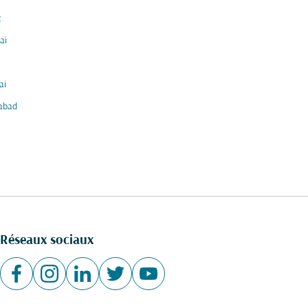
t
ai
ai
abad
Réseaux sociaux