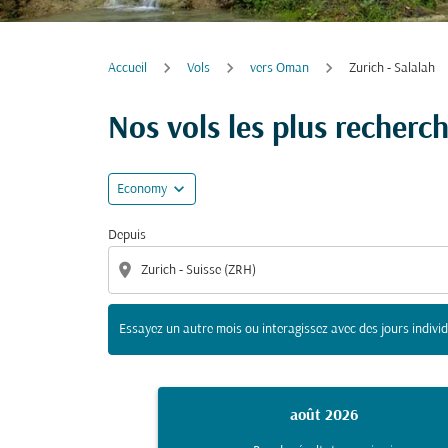
Accueil
Vols
vers Oman
Zurich - Salalah
Essayez un autre mois ou interagissez avec de
Nos vols les plus recherc
expand_more
Economy
Depuis
location_on
Essayez un autre mois ou interagissez avec des jours individ
août 2026