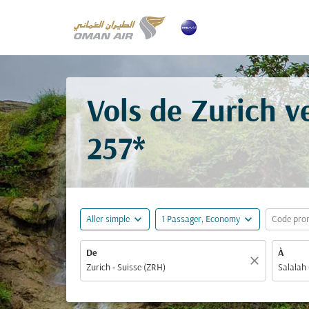
Vols de Zurich v
257*
expand_more
expand_more
Aller simple
1 Passager, Economy
Code pro
De
À
close