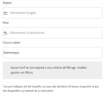
Depuis
flight_takeoff
Pour
flight_land
Classe cabine
keyboard_arrow_down
Économique
Classe cabine option Économique Selected
Aucun tarif ne correspond à vos critères de filtrage. Veuillez ajuster vos filtres.
Aucun tarif ne correspond à vos critères de filtrage. Veuillez
ajuster vos filtres.
*Les prix indiqués ont été recueillis au cours des dernières 48 heures et peuvent ne pas
être disponibles au moment de la réservation.