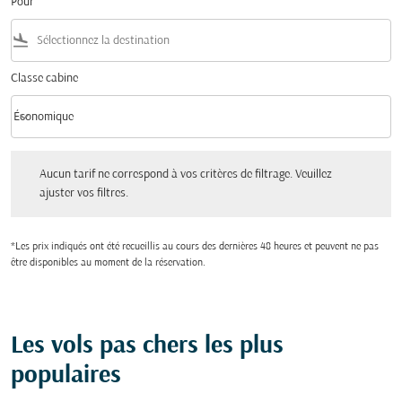
Pour
flight_land
Classe cabine
keyboard_arrow_down
Économique
Classe cabine option Économique Selected
Aucun tarif ne correspond à vos critères de filtrage. Veuillez ajuster vos filtres.
Aucun tarif ne correspond à vos critères de filtrage. Veuillez
ajuster vos filtres.
*Les prix indiqués ont été recueillis au cours des dernières 48 heures et peuvent ne pas
être disponibles au moment de la réservation.
Les vols pas chers les plus
populaires