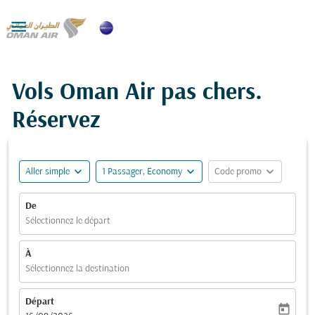

Vols Oman Air pas chers.
Réservez
expand_more
expand_more
expand_more
Aller simple
1 Passager, Economy
Code promo
De
Sélectionnez le départ
À
Sélectionnez la destination
Départ
today