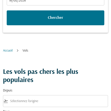
fc-booking-departure-date-aria-label
16/08/2026
Chercher
Accueil
Vols
Les vols pas chers les plus
populaires
Depuis
flight_takeoff