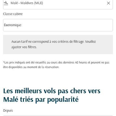
flight_land
close
Classe cabine
keyboard_arrow_down
Économique
Classe cabine option Économique Selected
Aucun tarif ne correspond à vos critères de filtrage. Veuillez ajuster vos filtres.
Aucun tarif ne correspond à vos critères de filtrage. Veuillez
ajuster vos filtres.
*Les prix indiqués ont été recueillis au cours des dernières 48 heures et peuvent ne pas
être disponibles au moment de la réservation.
Les meilleurs vols pas chers vers
Malé triés par popularité
Depuis