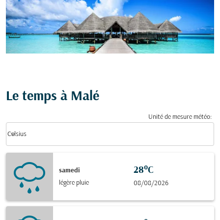
Le temps à Malé
Unité de mesure météo
:
Weather unit option Celsius Selected
keyboard_arrow_down
Celsius
28°C
samedi
légère pluie
08/08/2026