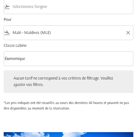
flight_takeoff
Pour
flight_land
close
Classe cabine
keyboard_arrow_down
Économique
Classe cabine option Économique Selected
Aucun tarif ne correspond à vos critères de filtrage. Veuillez ajuster vos filtres.
Aucun tarif ne correspond à vos critères de filtrage. Veuillez
ajuster vos filtres.
*Les prix indiqués ont été recueillis au cours des dernières 48 heures et peuvent ne pas
être disponibles au moment de la réservation.