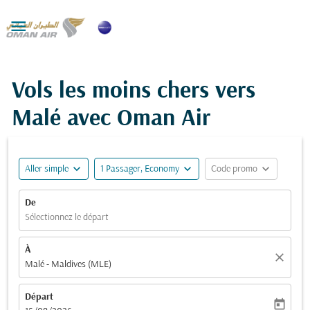

Vols les moins chers vers
Malé avec Oman Air
expand_more
expand_more
expand_more
Aller simple
1 Passager, Economy
Code promo
De
Sélectionnez le départ
À
close
Malé - Maldives (MLE)
Départ
today