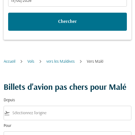
fc-booking-departure-date-aria-label
15/08/2026
Chercher
Accueil
Vols
vers les Maldives
Vers Malé
Billets d'avion pas chers pour Malé
Depuis
flight_takeoff
Pour