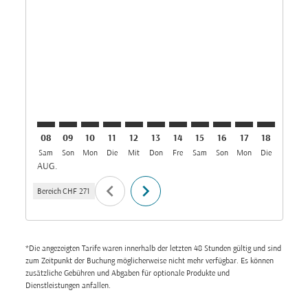
ZRH–KUL: cmp-view-offers-disclaimer. Angebote fin
ZRH–KUL: cmp-view-offers-disclaimer. Angebote
ZRH–KUL: cmp-view-offers-disclaimer. Ange
ZRH–KUL: cmp-view-offers-disclaimer. 
ZRH–KUL: cmp-view-offers-disclaim
ZRH–KUL: cmp-view-offers-disc
ZRH–KUL: cmp-view-offers-
ZRH–KUL: cmp-view-off
ZRH–KUL: cmp-view
ZRH–KUL: cmp-
ZRH–KUL: 
ZRH–K
Z
08
09
10
11
12
13
14
15
16
17
18
19
Sam
Son
Mon
Die
Mit
Don
Fre
Sam
Son
Mon
Die
Mit
D
AUG.
chevron_left
chevron_right
Bereich
CHF 271
*Die angezeigten Tarife waren innerhalb der letzten 48 Stunden gültig und sind
zum Zeitpunkt der Buchung möglicherweise nicht mehr verfügbar. Es können
zusätzliche Gebühren und Abgaben für optionale Produkte und
Dienstleistungen anfallen.