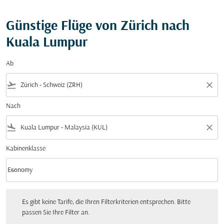
Günstige Flüge von Zürich nach
Kuala Lumpur
Ab
flight_takeoff
close
Nach
flight_land
close
Kabinenklasse
keyboard_arrow_down
Economy
Kabinenklasse option Economy Selected
Es gibt keine Tarife, die Ihren Filterkriterien entsprechen. Bitte passen Sie Ihre Fi
Es gibt keine Tarife, die Ihren Filterkriterien entsprechen. Bitte
passen Sie Ihre Filter an.