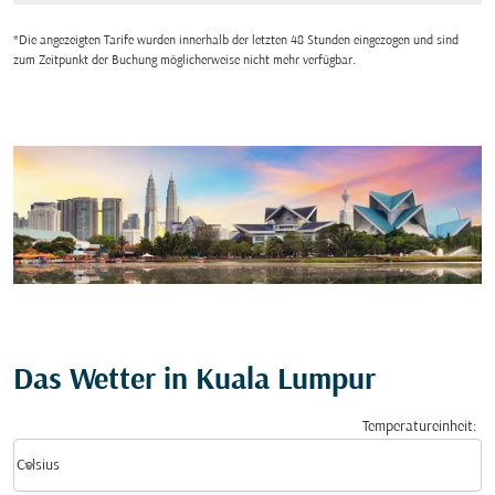
*Die angezeigten Tarife wurden innerhalb der letzten 48 Stunden eingezogen und sind
zum Zeitpunkt der Buchung möglicherweise nicht mehr verfügbar.
Das Wetter in Kuala Lumpur
Temperatureinheit
:
Weather unit option Celsius Selected
keyboard_arrow_down
Celsius