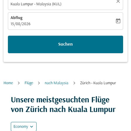
close
Kuala Lumpur - Malaysia (KUL)
Abflug
today
fc-booking-departure-date-aria-label
15/08/2026
Suchen
Home
Flüge
nach Malaysia
Zürich - Kuala Lumpur
Unsere meistgesuchten Flüge
von Zürich nach Kuala Lumpur
expand_more
Economy