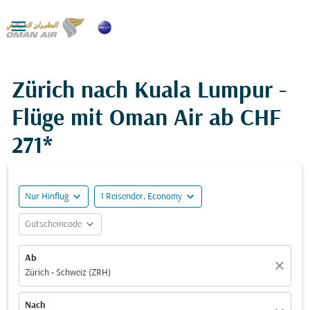

Zürich nach Kuala Lumpur -
Flüge mit Oman Air ab
CHF
271*
expand_more
expand_more
Nur Hinflug
1 Reisender, Economy
expand_more
Gutscheincode
Ab
close
Zürich - Schweiz (ZRH)
Nach