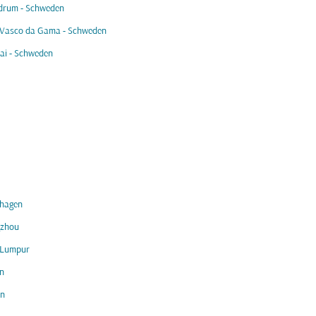
ndrum - Schweden
 Vasco da Gama - Schweden
i - Schweden
hagen
zhou
 Lumpur
n
in