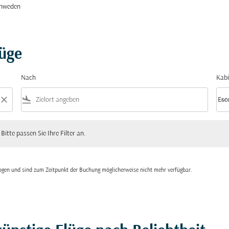
chweden
lüge
Nach
Kabi
close
flight_land
keyboard_arrow_down
Eco
Kabi
 passen Sie Ihre Filter an.
 Bitte passen Sie Ihre Filter an.
zogen und sind zum Zeitpunkt der Buchung möglicherweise nicht mehr verfügbar.