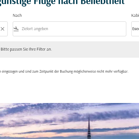
ünstige Flüge nach Beliebtheit
Nach
Kabi
close
flight_land
keyboard_arrow_down
Eco
Kabi
 passen Sie Ihre Filter an.
 Bitte passen Sie Ihre Filter an.
den eingezogen und sind zum Zeitpunkt der Buchung möglicherweise nicht mehr verfügbar.