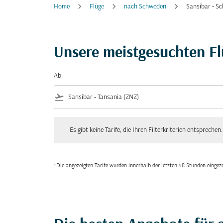
Home
Flüge
nach Schweden
Sansibar - S
Unsere meistgesuchten F
Ab
flight_takeoff
Es gibt keine Tarife, die Ihren Filterkriterien entsprechen. Bitte
Es gibt keine Tarife, die Ihren Filterkriterien entsprechen.
*Die angezeigten Tarife wurden innerhalb der letzten 48 Stunden einge