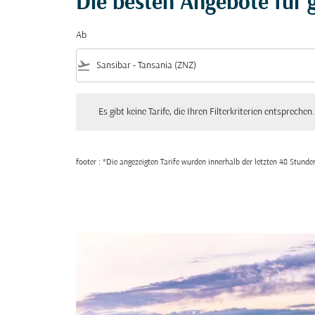
Die besten Angebote für g
Ab
flight_takeoff
Es gibt keine Tarife, die Ihren Filterkriterien entsprechen. Bitte
Es gibt keine Tarife, die Ihren Filterkriterien entsprechen.
footer : *Die angezeigten Tarife wurden innerhalb der letzten 48 Stun