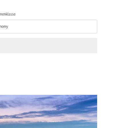
nenklasse
nomy
nenklasse option Economy Selected