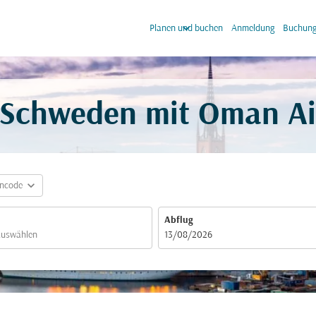
keyboard_arrow_down
keyb
Planen und buchen
Anmeldung
Buchung
- Schweden mit Oman Ai
expand_more
incode
Abflug
fc-booking-departure-date-aria-label
13/08/2026