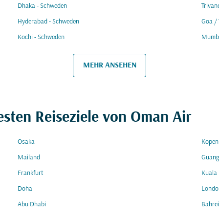
Dhaka - Schweden
Triva
Hyderabad - Schweden
Goa /
Kochi - Schweden
Mumba
MEHR ANSEHEN
esten Reiseziele von Oman Air
Osaka
Kopen
Mailand
Guang
Frankfurt
Kuala
Doha
Londo
Abu Dhabi
Bahre