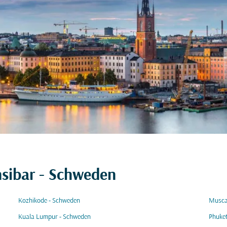
nsibar - Schweden
Kozhikode - Schweden
Musca
Kuala Lumpur - Schweden
Phuke