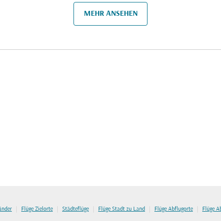
MEHR ANSEHEN
|
|
|
|
|
länder
Flüge Zielorte
Städteflüge
Flüge Stadt zu Land
Flüge Abflugorte
Flüge A