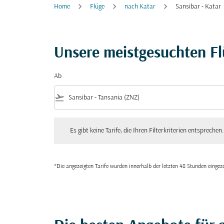
Home
Flüge
nach Katar
Sansibar - Katar
Unsere meistgesuchten F
Ab
flight_takeoff
Es gibt keine Tarife, die Ihren Filterkriterien entsprechen. Bitte
Es gibt keine Tarife, die Ihren Filterkriterien entsprechen.
*Die angezeigten Tarife wurden innerhalb der letzten 48 Stunden einge