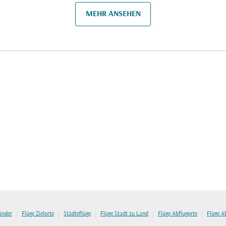
MEHR ANSEHEN
|
|
|
|
|
länder
Flüge Zielorte
Städteflüge
Flüge Stadt zu Land
Flüge Abflugorte
Flüge A