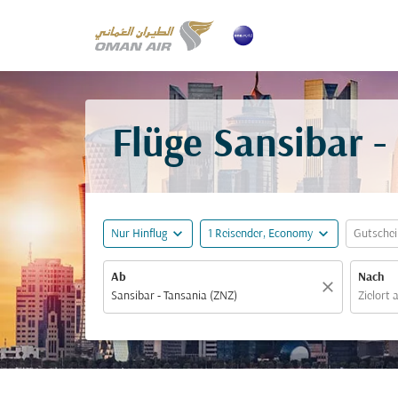
Flüge Sansibar -
expand_more
expand_more
Nur Hinflug
1 Reisender, Economy
Gutsche
Ab
Nach
close