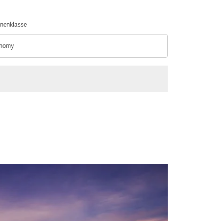
nenklasse
nomy
nenklasse option Economy Selected