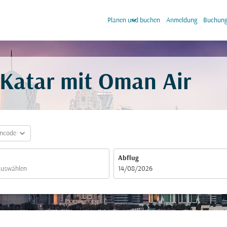
keyboard_arrow_down
keyb
Planen und buchen
Anmeldung
Buchung
 Katar mit Oman Air
expand_more
incode
Abflug
fc-booking-departure-date-aria-label
14/08/2026