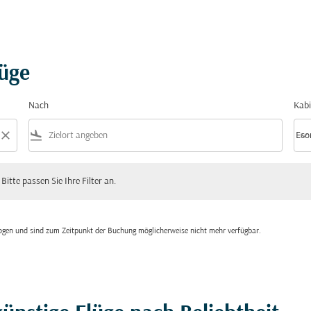
lüge
Nach
Kabi
close
flight_land
keyboard_arrow_down
Eco
Kabi
 passen Sie Ihre Filter an.
 Bitte passen Sie Ihre Filter an.
zogen und sind zum Zeitpunkt der Buchung möglicherweise nicht mehr verfügbar.