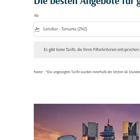
Die besten Angebote für g
Ab
flight_takeoff
Es gibt keine Tarife, die Ihren Filterkriterien entsprechen. Bitte
Es gibt keine Tarife, die Ihren Filterkriterien entsprechen.
footer : *Die angezeigten Tarife wurden innerhalb der letzten 48 Stun