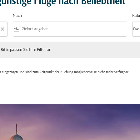
ünstige Flüge nach Beliebtheit
Nach
Kabi
close
flight_land
keyboard_arrow_down
Eco
Kabi
 passen Sie Ihre Filter an.
 Bitte passen Sie Ihre Filter an.
den eingezogen und sind zum Zeitpunkt der Buchung möglicherweise nicht mehr verfügbar.