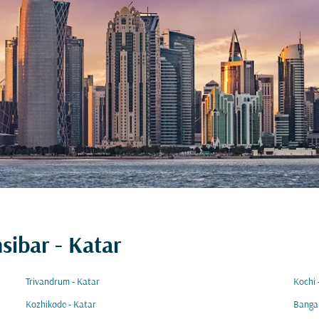
sibar - Katar
Trivandrum - Katar
Kochi 
Kozhikode - Katar
Bangal