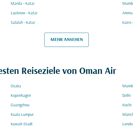
Manila - Katar
Mumba
Lucknow - Katar
Amman
Salalah - Katar
Kairo 
MEHR ANSEHEN
esten Reiseziele von Oman Air
Osaka
Mumb
Kopenhagen
Delhi
Guangzhou
Kochi
Kuala Lumpur
Münc
Kuwait-Stadt
Londo