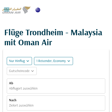

Flüge Trondheim - Malaysia
mit Oman Air
expand_more
expand_more
Nur Hinflug
1 Reisender, Economy
expand_more
Gutscheincode
Ab
Abflugort auswählen
Nach
Zielort auswählen