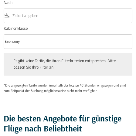
Nach
flight_land
Kabinenklasse
keyboard_arrow_down
Economy
Kabinenklasse option Economy Selected
Es gibt keine Tarife, die Ihren Filterkriterien entsprechen. Bitte passen Sie Ihre Fi
Es gibt keine Tarife, die Ihren Filterkriterien entsprechen. Bitte
passen Sie Ihre Filter an.
*Die angezeigten Tarife wurden innerhalb der letzten 48 Stunden eingezogen und sind
zum Zeitpunkt der Buchung möglicherweise nicht mehr verfügbar.
Die besten Angebote für günstige
Flüge nach Beliebtheit