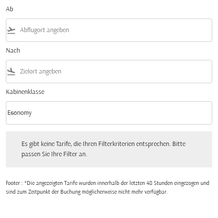
Ab
flight_takeoff
Nach
flight_land
Kabinenklasse
keyboard_arrow_down
Economy
Kabinenklasse option Economy Selected
Es gibt keine Tarife, die Ihren Filterkriterien entsprechen. Bitte passen Sie Ihre Fi
Es gibt keine Tarife, die Ihren Filterkriterien entsprechen. Bitte
passen Sie Ihre Filter an.
footer : *Die angezeigten Tarife wurden innerhalb der letzten 48 Stunden eingezogen und
sind zum Zeitpunkt der Buchung möglicherweise nicht mehr verfügbar.