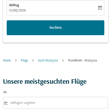
Abflug
today
fc-booking-departure-date-aria-label
13/08/2026
Suchen
Home
Flüge
nach Malaysia
Trondheim - Malaysia
Unsere meistgesuchten Flüge
Ab
flight_takeoff