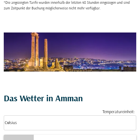
*Die angezeigten Tarife wurden innerhalb der letzten 48 Stunden eingezogen und sind
zum Zeitpunkt der Buchung möglicherweise nicht mehr verfügbar.
Das Wetter in Amman
Temperatureinheit
:
Weather unit option Celsius Selected
keyboard_arrow_down
Celsius