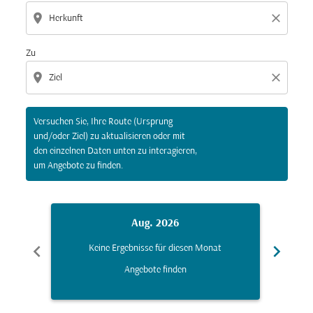
location_on
close
Zu
location_on
close
Versuchen Sie, Ihre Route (Ursprung
und/oder Ziel) zu aktualisieren oder mit
den einzelnen Daten unten zu interagieren,
um Angebote zu finden.
Aug. 2026
chevron_left
chevron_right
Keine Ergebnisse für diesen Monat
K
Angebote finden