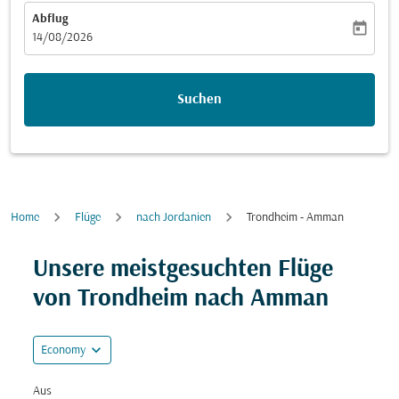
Abflug
today
fc-booking-departure-date-aria-label
14/08/2026
Suchen
Home
Flüge
nach Jordanien
Trondheim - Amman
Versuchen Sie, Ihre Route (Ursprung und/oder Ziel) zu
Unsere meistgesuchten Flüge
von Trondheim nach Amman
expand_more
Economy
Aus