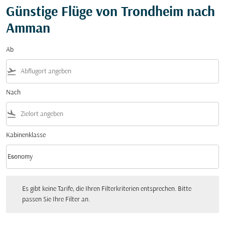
Günstige Flüge von Trondheim nach
Amman
Ab
flight_takeoff
Nach
flight_land
Kabinenklasse
keyboard_arrow_down
Economy
Kabinenklasse option Economy Selected
Es gibt keine Tarife, die Ihren Filterkriterien entsprechen. Bitte passen Sie Ihre Fi
Es gibt keine Tarife, die Ihren Filterkriterien entsprechen. Bitte
passen Sie Ihre Filter an.