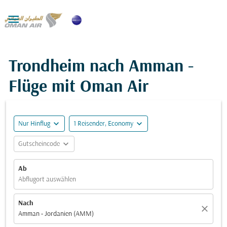

Trondheim nach Amman -
Flüge mit Oman Air
expand_more
expand_more
Nur Hinflug
1 Reisender, Economy
expand_more
Gutscheincode
Ab
Abflugort auswählen
Nach
close
Amman - Jordanien (AMM)