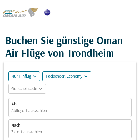

Buchen Sie günstige Oman
Air Flüge von Trondheim
expand_more
expand_more
Nur Hinflug
1 Reisender, Economy
expand_more
Gutscheincode
Ab
Abflugort auswählen
Nach
Zielort auswählen