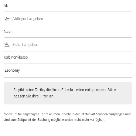
Ab
flight_takeoff
Nach
flight_land
Kabinenklasse
keyboard_arrow_down
Economy
Kabinenklasse option Economy Selected
Es gibt keine Tarife, die Ihren Filterkriterien entsprechen. Bitte passen Sie Ihre Fi
Es gibt keine Tarife, die Ihren Filterkriterien entsprechen. Bitte
passen Sie Ihre Filter an.
footer : *Die angezeigten Tarife wurden innerhalb der letzten 48 Stunden eingezogen und
sind zum Zeitpunkt der Buchung möglicherweise nicht mehr verfügbar.