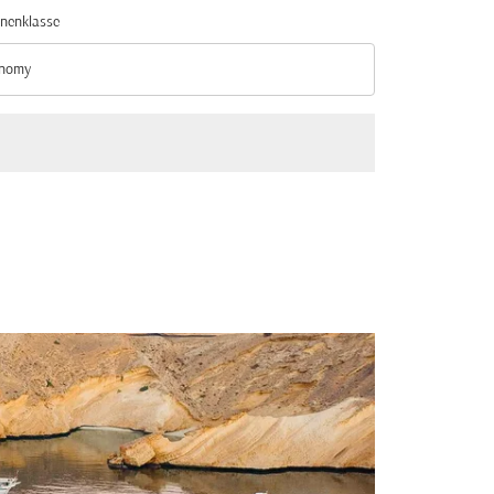
nenklasse
nomy
nenklasse option Economy Selected