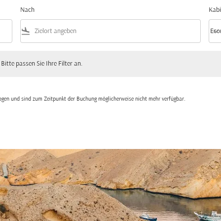
Nach
Kabi
flight_land
keyboard_arrow_down
Eco
Kabi
 passen Sie Ihre Filter an.
 Bitte passen Sie Ihre Filter an.
zogen und sind zum Zeitpunkt der Buchung möglicherweise nicht mehr verfügbar.