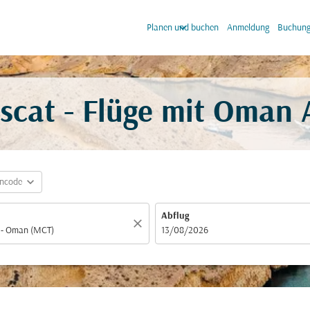
keyboard_arrow_down
keyb
Planen und buchen
Anmeldung
Buchung
cat - Flüge mit Oman 
expand_more
incode
Abflug
close
fc-booking-departure-date-aria-label
13/08/2026