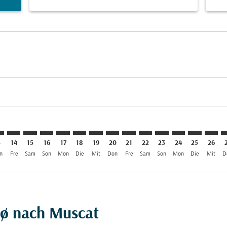
aimer. Angebote finden
isclaimer. Angebote finden
rs-disclaimer. Angebote finden
offers-disclaimer. Angebote finden
iew-offers-disclaimer. Angebote finden
mp-view-offers-disclaimer. Angebote finden
T: cmp-view-offers-disclaimer. Angebote finden
S–MCT: cmp-view-offers-disclaimer. Angebote finden
TOS–MCT: cmp-view-offers-disclaimer. Angebote finden
TOS–MCT: cmp-view-offers-disclaimer. Angebote find
TOS–MCT: cmp-view-offers-disclaimer. Angebote 
TOS–MCT: cmp-view-offers-disclaimer. Angeb
TOS–MCT: cmp-view-offers-disclaimer. 
TOS–MCT: cmp-view-offers-disclaim
TOS–MCT: cmp-view-offers-disc
TOS–MCT: cmp-view-offers-
TOS–MCT: cmp-view-off
TOS–MCT: cmp-view
TOS–MCT: cmp-
TOS–MCT: 
TOS–M
T
3
14
15
16
17
18
19
20
21
22
23
24
25
26
n
Fre
Sam
Son
Mon
Die
Mit
Don
Fre
Sam
Son
Mon
Die
Mit
D
sø nach Muscat