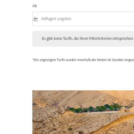
Ab
flight_takeoff
Es gibt keine Tarife, die Ihren Filterkriterien entsprechen. Bitte
Es gibt keine Tarife, die Ihren Filterkriterien entsprechen.
*Die angezeigten Tarife wurden innerhalb der letzten 48 Stunden einge