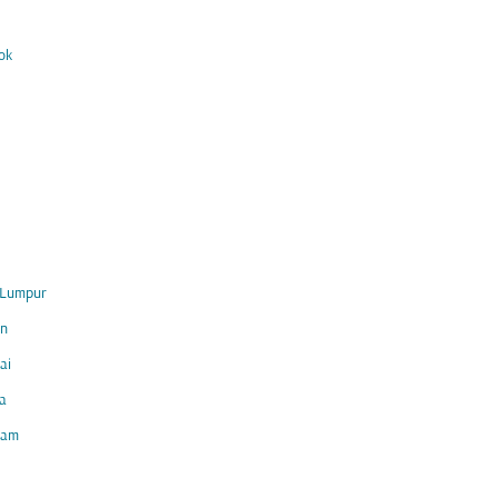
ok
 Lumpur
in
ai
a
am