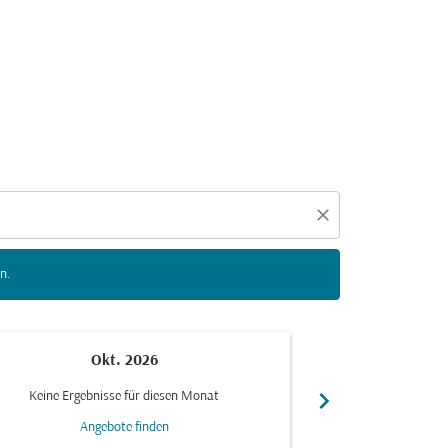
n zu interagieren, um Angebote zu finden.
close
n.
Okt. 2026
N
chevron_right
Keine Ergebnisse für diesen Monat
Keine Ergebn
Angebote finden
Ang