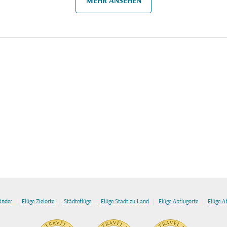
MEHR ANSEHEN
|
|
|
|
|
länder
Flüge Zielorte
Städteflüge
Flüge Stadt zu Land
Flüge Abflugorte
Flüge A