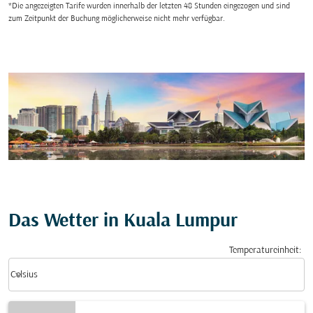
*Die angezeigten Tarife wurden innerhalb der letzten 48 Stunden eingezogen und sind
zum Zeitpunkt der Buchung möglicherweise nicht mehr verfügbar.
Das Wetter in Kuala Lumpur
Temperatureinheit
:
Weather unit option Celsius Selected
keyboard_arrow_down
Celsius