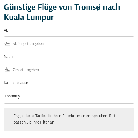
Günstige Flüge von Tromsø nach
Kuala Lumpur
Ab
flight_takeoff
Nach
flight_land
Kabinenklasse
keyboard_arrow_down
Economy
Kabinenklasse option Economy Selected
Es gibt keine Tarife, die Ihren Filterkriterien entsprechen. Bitte passen Sie Ihre Fi
Es gibt keine Tarife, die Ihren Filterkriterien entsprechen. Bitte
passen Sie Ihre Filter an.