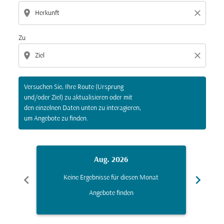
location_on
close
Zu
location_on
close
Versuchen Sie, Ihre Route (Ursprung
und/oder Ziel) zu aktualisieren oder mit
den einzelnen Daten unten zu interagieren,
um Angebote zu finden.
Aug. 2026
chevron_left
chevron_right
Keine Ergebnisse für diesen Monat
K
Angebote finden