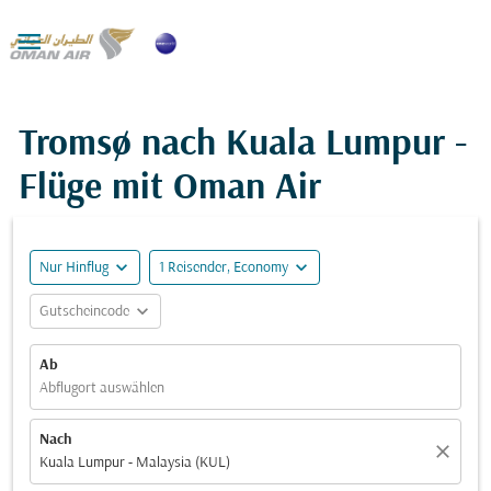

Tromsø nach Kuala Lumpur -
Flüge mit Oman Air
expand_more
expand_more
Nur Hinflug
1 Reisender, Economy
expand_more
Gutscheincode
Ab
Abflugort auswählen
Nach
close
Kuala Lumpur - Malaysia (KUL)