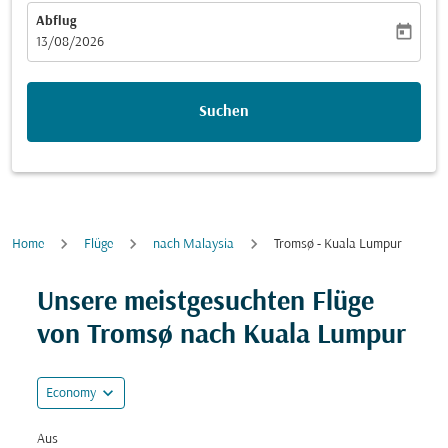
Abflug
today
fc-booking-departure-date-aria-label
13/08/2026
Suchen
Home
Flüge
nach Malaysia
Tromsø - Kuala Lumpur
Versuchen Sie, Ihre Route (Ursprung und/oder Ziel) zu
Unsere meistgesuchten Flüge
von Tromsø nach Kuala Lumpur
expand_more
Economy
Aus