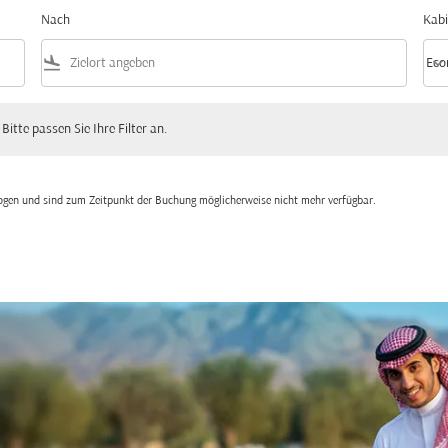
Nach
Kabi
flight_land
keyboard_arrow_down
Eco
Kabi
 passen Sie Ihre Filter an.
 Bitte passen Sie Ihre Filter an.
zogen und sind zum Zeitpunkt der Buchung möglicherweise nicht mehr verfügbar.