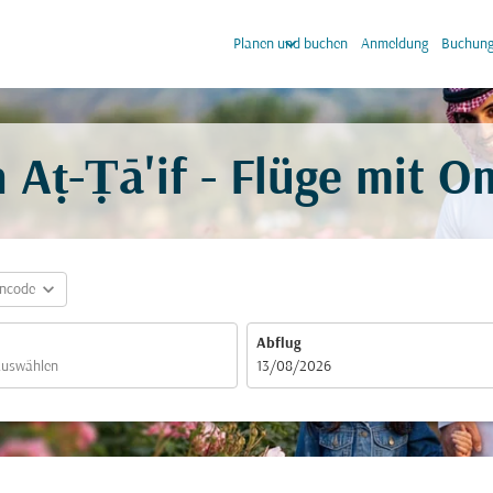
keyboard_arrow_down
keyb
Planen und buchen
Anmeldung
Buchung
Aṭ-Ṭā'if - Flüge mit O
expand_more
incode
Abflug
fc-booking-departure-date-aria-label
13/08/2026