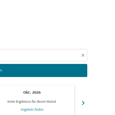
n zu interagieren, um Angebote zu finden.
close
n.
Okt. 2026
N
chevron_right
Keine Ergebnisse für diesen Monat
Keine Ergebn
Angebote finden
Ang