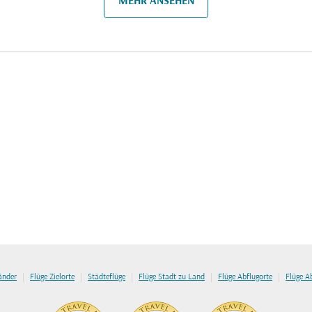
MEHR ANSEHEN
|
|
|
|
|
länder
Flüge Zielorte
Städteflüge
Flüge Stadt zu Land
Flüge Abflugorte
Flüge A