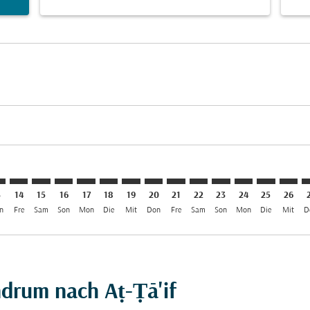
imer. Angebote finden
sclaimer. Angebote finden
s-disclaimer. Angebote finden
ffers-disclaimer. Angebote finden
ew-offers-disclaimer. Angebote finden
mp-view-offers-disclaimer. Angebote finden
F: cmp-view-offers-disclaimer. Angebote finden
V–TIF: cmp-view-offers-disclaimer. Angebote finden
TRV–TIF: cmp-view-offers-disclaimer. Angebote finden
TRV–TIF: cmp-view-offers-disclaimer. Angebote finde
TRV–TIF: cmp-view-offers-disclaimer. Angebote f
TRV–TIF: cmp-view-offers-disclaimer. Angebo
TRV–TIF: cmp-view-offers-disclaimer. An
TRV–TIF: cmp-view-offers-disclaimer
TRV–TIF: cmp-view-offers-discl
TRV–TIF: cmp-view-offers-d
TRV–TIF: cmp-view-offe
TRV–TIF: cmp-view-
TRV–TIF: cmp-v
TRV–TIF: c
TRV–T
T
3
14
15
16
17
18
19
20
21
22
23
24
25
26
n
Fre
Sam
Son
Mon
Die
Mit
Don
Fre
Sam
Son
Mon
Die
Mit
D
ndrum nach Aṭ-Ṭā'if