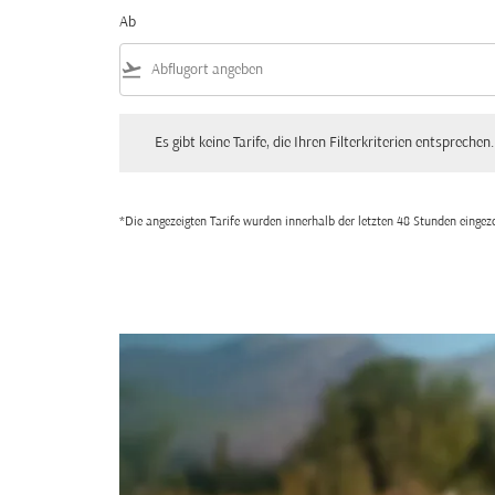
Ab
flight_takeoff
Es gibt keine Tarife, die Ihren Filterkriterien entsprechen. Bitte
Es gibt keine Tarife, die Ihren Filterkriterien entsprechen.
*Die angezeigten Tarife wurden innerhalb der letzten 48 Stunden einge