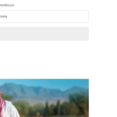
nenklasse
nomy
nenklasse option Economy Selected