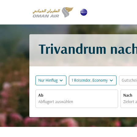
Trivandrum nach 
expand_more
expand_more
Nur Hinflug
1 Reisender, Economy
Gutsche
Ab
Nach