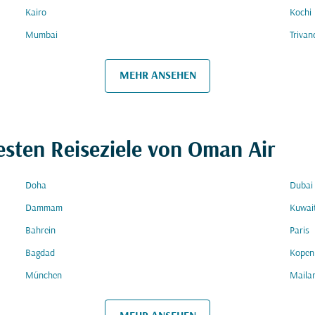
Kairo
Kochi
Mumbai
Triva
MEHR ANSEHEN
esten Reiseziele von Oman Air
Doha
Dubai
Dammam
Kuwai
Bahrein
Paris
Bagdad
Kopen
München
Maila