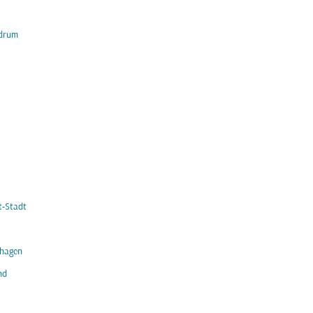
ndrum
t-Stadt
hagen
nd