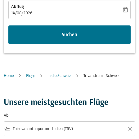
Abflug
today
fc-booking-departure-date-aria-label
14/08/2026
Suchen
Home
Flüge
in die Schweiz
Trivandrum - Schweiz
Unsere meistgesuchten Flüge
Ab
flight_takeoff
close