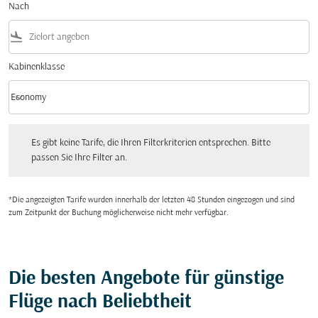
Nach
flight_land
Kabinenklasse
keyboard_arrow_down
Economy
Kabinenklasse option Economy Selected
Es gibt keine Tarife, die Ihren Filterkriterien entsprechen. Bitte passen Sie Ihre Fi
Es gibt keine Tarife, die Ihren Filterkriterien entsprechen. Bitte
passen Sie Ihre Filter an.
*Die angezeigten Tarife wurden innerhalb der letzten 48 Stunden eingezogen und sind
zum Zeitpunkt der Buchung möglicherweise nicht mehr verfügbar.
Die besten Angebote für günstige
Flüge nach Beliebtheit