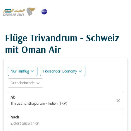

Flüge Trivandrum - Schweiz
mit Oman Air
expand_more
expand_more
Nur Hinflug
1 Reisender, Economy
expand_more
Gutscheincode
Ab
close
Thiruvananthapuram - Indien (TRV)
Nach
Zielort auswählen