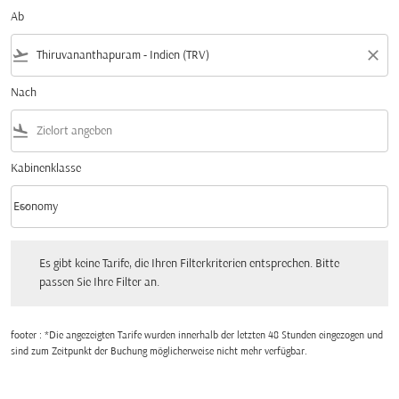
Ab
flight_takeoff
close
Nach
flight_land
Kabinenklasse
keyboard_arrow_down
Economy
Kabinenklasse option Economy Selected
Es gibt keine Tarife, die Ihren Filterkriterien entsprechen. Bitte passen Sie Ihre Fi
Es gibt keine Tarife, die Ihren Filterkriterien entsprechen. Bitte
passen Sie Ihre Filter an.
footer : *Die angezeigten Tarife wurden innerhalb der letzten 48 Stunden eingezogen und
sind zum Zeitpunkt der Buchung möglicherweise nicht mehr verfügbar.