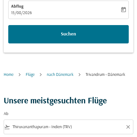
Abflug
today
fc-booking-departure-date-aria-label
15/08/2026
Suchen
Home
Flüge
nach Dänemark
Trivandrum - Dänemark
Unsere meistgesuchten Flüge
Ab
flight_takeoff
close