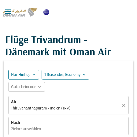

Flüge Trivandrum -
Dänemark mit Oman Air
expand_more
expand_more
Nur Hinflug
1 Reisender, Economy
expand_more
Gutscheincode
Ab
close
Thiruvananthapuram - Indien (TRV)
Nach
Zielort auswählen