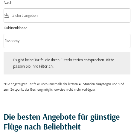
Nach
flight_land
Kabinenklasse
keyboard_arrow_down
Economy
Kabinenklasse option Economy Selected
Es gibt keine Tarife, die Ihren Filterkriterien entsprechen. Bitte passen Sie Ihre Fi
Es gibt keine Tarife, die Ihren Filterkriterien entsprechen. Bitte
passen Sie Ihre Filter an.
*Die angezeigten Tarife wurden innerhalb der letzten 48 Stunden eingezogen und sind
zum Zeitpunkt der Buchung möglicherweise nicht mehr verfügbar.
Die besten Angebote für günstige
Flüge nach Beliebtheit