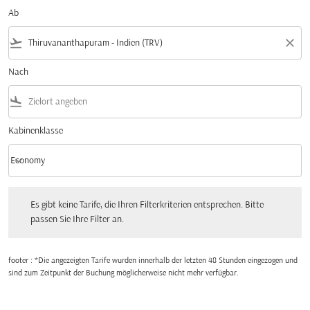
Ab
flight_takeoff
close
Nach
flight_land
Kabinenklasse
keyboard_arrow_down
Economy
Kabinenklasse option Economy Selected
Es gibt keine Tarife, die Ihren Filterkriterien entsprechen. Bitte passen Sie Ihre Fi
Es gibt keine Tarife, die Ihren Filterkriterien entsprechen. Bitte
passen Sie Ihre Filter an.
footer : *Die angezeigten Tarife wurden innerhalb der letzten 48 Stunden eingezogen und
sind zum Zeitpunkt der Buchung möglicherweise nicht mehr verfügbar.