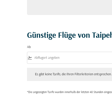
Günstige Flüge von Taipe
Ab
flight_takeoff
Es gibt keine Tarife, die Ihren Filterkriterien entsprechen. Bitte
Es gibt keine Tarife, die Ihren Filterkriterien entsprechen.
*Die angezeigten Tarife wurden innerhalb der letzten 48 Stunden einge