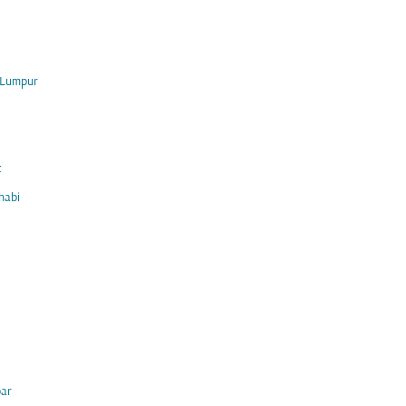
 Lumpur
t
habi
bar