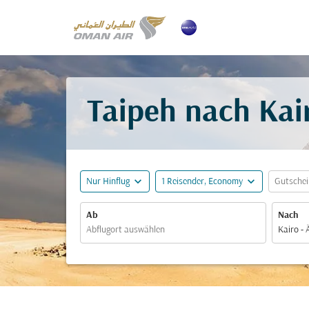
Taipeh nach Kair
expand_more
expand_more
Nur Hinflug
1 Reisender, Economy
Gutsche
Ab
Nach