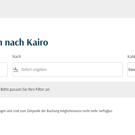
h nach Kairo
Nach
Kabi
flight_land
keyboard_arrow_down
Eco
Kabi
 passen Sie Ihre Filter an.
 Bitte passen Sie Ihre Filter an.
zogen und sind zum Zeitpunkt der Buchung möglicherweise nicht mehr verfügbar.