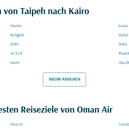
n von Taipeh nach Kairo
Manila
Kuala
Bangkok
Dubai
Delhi
Doha
Aṭ-Ṭā'if
Phuke
Kochi
Abu D
MEHR ANSEHEN
esten Reiseziele von Oman Air
Muscat
Sansi