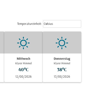
Weather unit option Celsius Select
keyboard_arrow_down
Temperatureinheit
:
Celsius
Mittwoch
Donnerstag
Klarer Himmel
Klarer Himmel
40°C
38°C
12/08/2026
13/08/2026