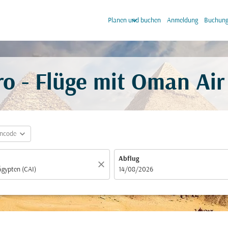
keyboard_arrow_down
keyb
Planen und buchen
Anmeldung
Buchung
o - Flüge mit Oman Air
expand_more
incode
Abflug
close
fc-booking-departure-date-aria-label
14/08/2026