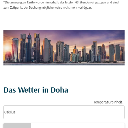
*Die angezeigten Tarife wurden innerhalb der letzten 48 Stunden eingezogen und sind
zum Zeitpunkt der Buchung möglicherweise nicht mehr verfügbar.
Das Wetter in Doha
Temperatureinheit
:
Weather unit option Celsius Selected
keyboard_arrow_down
Celsius