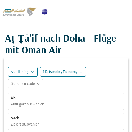

Aṭ-Ṭā'if nach Doha - Flüge
mit Oman Air
expand_more
expand_more
Nur Hinflug
1 Reisender, Economy
expand_more
Gutscheincode
Ab
Abflugort auswählen
Nach
Zielort auswählen