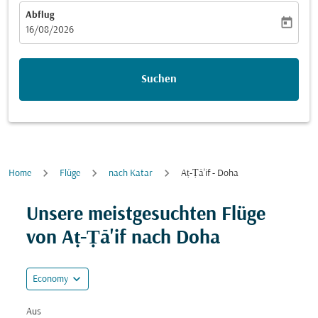
Abflug
today
fc-booking-departure-date-aria-label
16/08/2026
Suchen
Home
Flüge
nach Katar
Aṭ-Ṭā'if - Doha
Versuchen Sie, Ihre Route (Ursprung und/oder Ziel) zu
Unsere meistgesuchten Flüge
von Aṭ-Ṭā'if nach Doha
expand_more
Economy
Aus