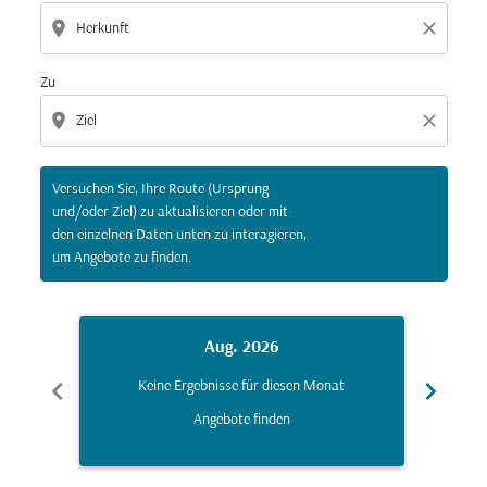
location_on
close
Zu
location_on
close
Versuchen Sie, Ihre Route (Ursprung
und/oder Ziel) zu aktualisieren oder mit
den einzelnen Daten unten zu interagieren,
um Angebote zu finden.
Aug. 2026
chevron_left
chevron_right
Keine Ergebnisse für diesen Monat
K
Angebote finden