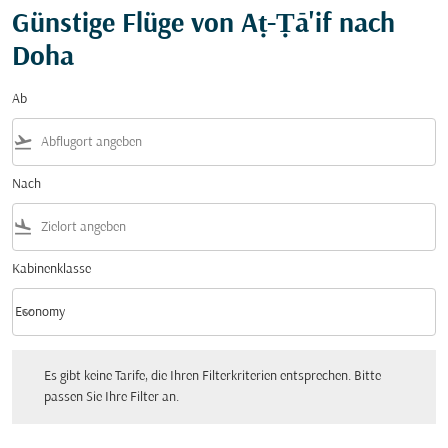
Günstige Flüge von Aṭ-Ṭā'if nach
Doha
Ab
flight_takeoff
Nach
flight_land
Kabinenklasse
keyboard_arrow_down
Economy
Kabinenklasse option Economy Selected
Es gibt keine Tarife, die Ihren Filterkriterien entsprechen. Bitte passen Sie Ihre Fi
Es gibt keine Tarife, die Ihren Filterkriterien entsprechen. Bitte
passen Sie Ihre Filter an.