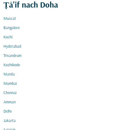
Ṭā'if nach Doha
Muscat
Bangalore
Kochi
Hyderabad
Trivandrum
Kozhikode
Manila
Mumbai
Chennai
Amman
Delhi
Jakarta