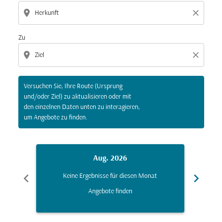
location_on
close
Zu
location_on
close
Versuchen Sie, Ihre Route (Ursprung
und/oder Ziel) zu aktualisieren oder mit
den einzelnen Daten unten zu interagieren,
um Angebote zu finden.
Aug. 2026
chevron_left
chevron_right
Keine Ergebnisse für diesen Monat
K
Angebote finden