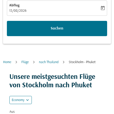
Abflug
today
fc-booking-departure-date-aria-label
13/08/2026
Suchen
Home
Flüge
nach Thailand
Stockholm - Phuket
Versuchen Sie, Ihre Route (Ursprung und/oder Ziel) zu
Unsere meistgesuchten Flüge
von Stockholm nach Phuket
expand_more
Economy
Aus