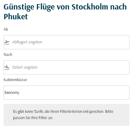
Günstige Flüge von Stockholm nach
Phuket
Ab
flight_takeoff
Nach
flight_land
Kabinenklasse
keyboard_arrow_down
Economy
Kabinenklasse option Economy Selected
Es gibt keine Tarife, die Ihren Filterkriterien entsprechen. Bitte passen Sie Ihre Fi
Es gibt keine Tarife, die Ihren Filterkriterien entsprechen. Bitte
passen Sie Ihre Filter an.