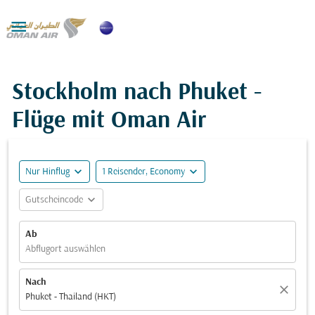

Stockholm nach Phuket -
Flüge mit Oman Air
expand_more
expand_more
Nur Hinflug
1 Reisender, Economy
expand_more
Gutscheincode
Ab
Abflugort auswählen
Nach
close
Phuket - Thailand (HKT)