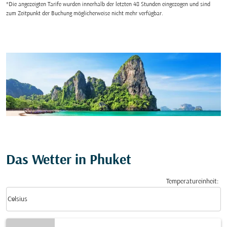
*Die angezeigten Tarife wurden innerhalb der letzten 48 Stunden eingezogen und sind
zum Zeitpunkt der Buchung möglicherweise nicht mehr verfügbar.
Das Wetter in Phuket
Temperatureinheit
:
Weather unit option Celsius Selected
keyboard_arrow_down
Celsius