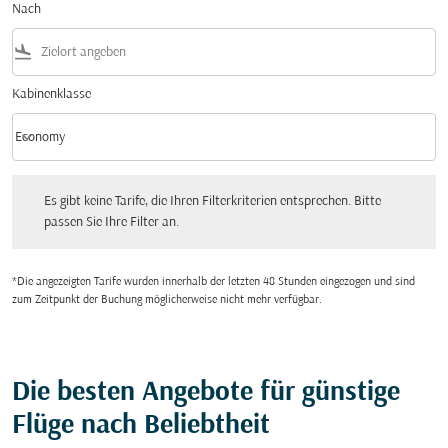
Nach
flight_land
Kabinenklasse
keyboard_arrow_down
Economy
Kabinenklasse option Economy Selected
Es gibt keine Tarife, die Ihren Filterkriterien entsprechen. Bitte passen Sie Ihre Fi
Es gibt keine Tarife, die Ihren Filterkriterien entsprechen. Bitte
passen Sie Ihre Filter an.
*Die angezeigten Tarife wurden innerhalb der letzten 48 Stunden eingezogen und sind
zum Zeitpunkt der Buchung möglicherweise nicht mehr verfügbar.
Die besten Angebote für günstige
Flüge nach Beliebtheit