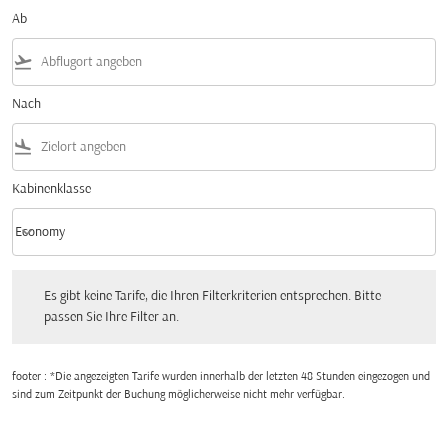
Ab
flight_takeoff
Nach
flight_land
Kabinenklasse
keyboard_arrow_down
Economy
Kabinenklasse option Economy Selected
Es gibt keine Tarife, die Ihren Filterkriterien entsprechen. Bitte passen Sie Ihre Fi
Es gibt keine Tarife, die Ihren Filterkriterien entsprechen. Bitte
passen Sie Ihre Filter an.
footer : *Die angezeigten Tarife wurden innerhalb der letzten 48 Stunden eingezogen und
sind zum Zeitpunkt der Buchung möglicherweise nicht mehr verfügbar.