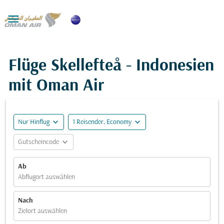

Flüge Skellefteå - Indonesien
mit Oman Air
expand_more
expand_more
Nur Hinflug
1 Reisender, Economy
expand_more
Gutscheincode
Ab
Abflugort auswählen
Nach
Zielort auswählen