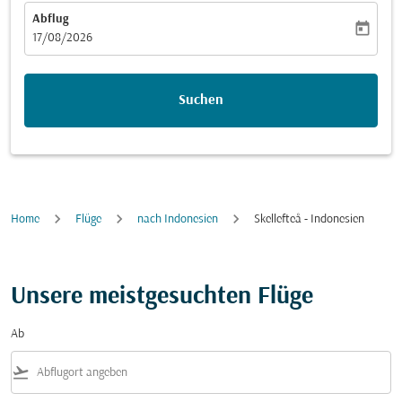
Abflug
today
fc-booking-departure-date-aria-label
17/08/2026
Suchen
Home
Flüge
nach Indonesien
Skellefteå - Indonesien
Unsere meistgesuchten Flüge
Ab
flight_takeoff