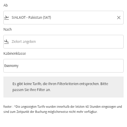
Ab
flight_takeoff
close
Nach
flight_land
Kabinenklasse
keyboard_arrow_down
Economy
Kabinenklasse option Economy Selected
Es gibt keine Tarife, die Ihren Filterkriterien entsprechen. Bitte passen Sie Ihre Fi
Es gibt keine Tarife, die Ihren Filterkriterien entsprechen. Bitte
passen Sie Ihre Filter an.
footer : *Die angezeigten Tarife wurden innerhalb der letzten 48 Stunden eingezogen und
sind zum Zeitpunkt der Buchung möglicherweise nicht mehr verfügbar.