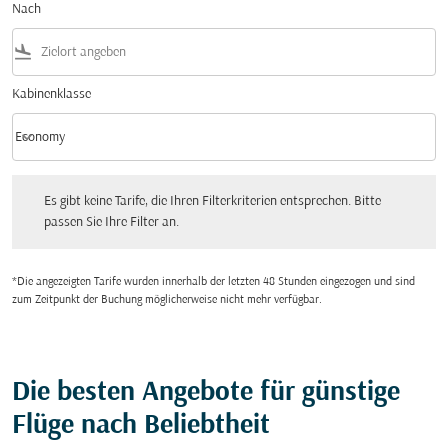
Nach
flight_land
Kabinenklasse
keyboard_arrow_down
Economy
Kabinenklasse option Economy Selected
Es gibt keine Tarife, die Ihren Filterkriterien entsprechen. Bitte passen Sie Ihre Fi
Es gibt keine Tarife, die Ihren Filterkriterien entsprechen. Bitte
passen Sie Ihre Filter an.
*Die angezeigten Tarife wurden innerhalb der letzten 48 Stunden eingezogen und sind
zum Zeitpunkt der Buchung möglicherweise nicht mehr verfügbar.
Die besten Angebote für günstige
Flüge nach Beliebtheit