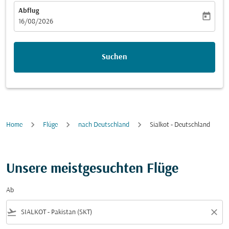
Abflug
today
fc-booking-departure-date-aria-label
16/08/2026
Suchen
Home
Flüge
nach Deutschland
Sialkot - Deutschland
Unsere meistgesuchten Flüge
Ab
flight_takeoff
close