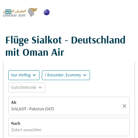

Flüge Sialkot - Deutschland
mit Oman Air
expand_more
expand_more
Nur Hinflug
1 Reisender, Economy
expand_more
Gutscheincode
Ab
close
SIALKOT - Pakistan (SKT)
Nach
Zielort auswählen