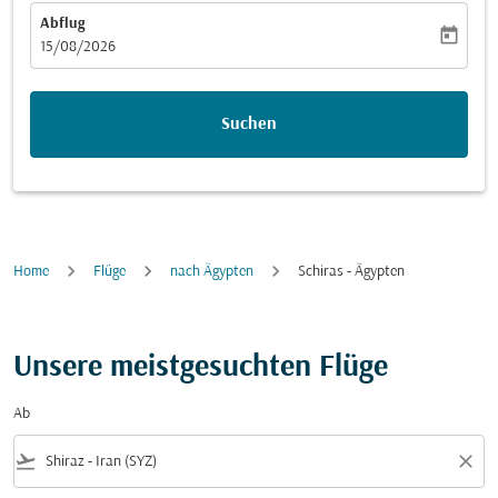
Abflug
today
fc-booking-departure-date-aria-label
15/08/2026
Suchen
Home
Flüge
nach Ägypten
Schiras - Ägypten
Unsere meistgesuchten Flüge
Ab
flight_takeoff
close