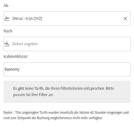
Ab
flight_takeoff
close
Nach
flight_land
Kabinenklasse
keyboard_arrow_down
Economy
Kabinenklasse option Economy Selected
Es gibt keine Tarife, die Ihren Filterkriterien entsprechen. Bitte passen Sie Ihre Fi
Es gibt keine Tarife, die Ihren Filterkriterien entsprechen. Bitte
passen Sie Ihre Filter an.
footer : *Die angezeigten Tarife wurden innerhalb der letzten 48 Stunden eingezogen und
sind zum Zeitpunkt der Buchung möglicherweise nicht mehr verfügbar.