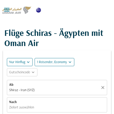

Flüge Schiras - Ägypten mit
Oman Air
expand_more
expand_more
Nur Hinflug
1 Reisender, Economy
expand_more
Gutscheincode
Ab
close
Shiraz - Iran (SYZ)
Nach
Zielort auswählen