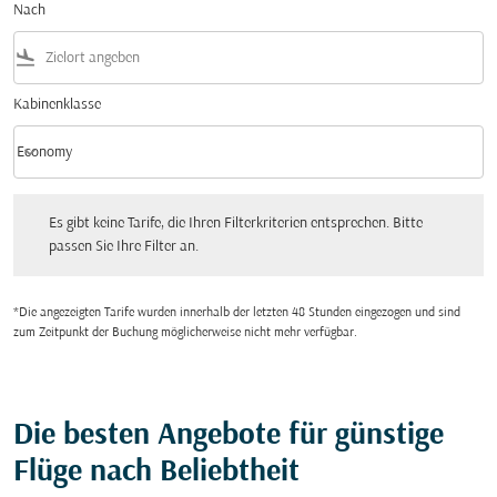
Nach
flight_land
Kabinenklasse
keyboard_arrow_down
Economy
Kabinenklasse option Economy Selected
Es gibt keine Tarife, die Ihren Filterkriterien entsprechen. Bitte passen Sie Ihre Fi
Es gibt keine Tarife, die Ihren Filterkriterien entsprechen. Bitte
passen Sie Ihre Filter an.
*Die angezeigten Tarife wurden innerhalb der letzten 48 Stunden eingezogen und sind
zum Zeitpunkt der Buchung möglicherweise nicht mehr verfügbar.
Die besten Angebote für günstige
Flüge nach Beliebtheit