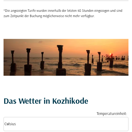
*Die angezeigten Tarife wurden innerhalb der letzten 48 Stunden eingezogen und sind
zum Zeitpunkt der Buchung möglicherweise nicht mehr verfügbar.
Das Wetter in Kozhikode
Temperatureinheit
:
Weather unit option Celsius Selected
keyboard_arrow_down
Celsius