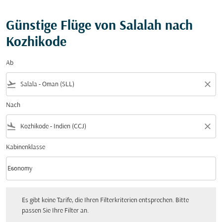
Günstige Flüge von Salalah nach
Kozhikode
Ab
flight_takeoff
close
Nach
flight_land
close
Kabinenklasse
keyboard_arrow_down
Economy
Kabinenklasse option Economy Selected
Es gibt keine Tarife, die Ihren Filterkriterien entsprechen. Bitte passen Sie Ihre Fi
Es gibt keine Tarife, die Ihren Filterkriterien entsprechen. Bitte
passen Sie Ihre Filter an.