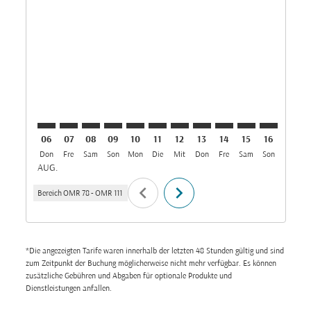
SLL–CCJ: cmp-view-offers-disclaimer. Angebote finde
SLL–CCJ: cmp-view-offers-disclaimer. Angebote f
SLL–CCJ: cmp-view-offers-disclaimer. Angeb
SLL–CCJ: cmp-view-offers-disclaimer. A
SLL–CCJ: cmp-view-offers-disclaime
SLL–CCJ: cmp-view-offers-discl
SLL–CCJ: cmp-view-offers-d
SLL–CCJ: cmp-view-offe
SLL–CCJ: cmp-view-
SLL–CCJ: cmp-
SLL–CCJ: 
SLL–C
S
06
07
08
09
10
11
12
13
14
15
16
17
Don
Fre
Sam
Son
Mon
Die
Mit
Don
Fre
Sam
Son
Mon
D
AUG.
chevron_left
chevron_right
Bereich
OMR 78
-
OMR 111
*Die angezeigten Tarife waren innerhalb der letzten 48 Stunden gültig und sind
zum Zeitpunkt der Buchung möglicherweise nicht mehr verfügbar. Es können
zusätzliche Gebühren und Abgaben für optionale Produkte und
Dienstleistungen anfallen.