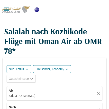

Salalah nach Kozhikode -
Flüge mit Oman Air ab
OMR
78*
expand_more
expand_more
Nur Hinflug
1 Reisender, Economy
expand_more
Gutscheincode
Ab
close
Salala - Oman (SLL)
Nach