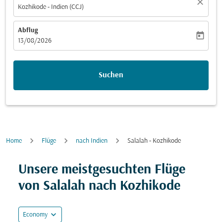
close
Kozhikode - Indien (CCJ)
Abflug
today
fc-booking-departure-date-aria-label
13/08/2026
Suchen
Home
Flüge
nach Indien
Salalah - Kozhikode
Unsere meistgesuchten Flüge
von Salalah nach Kozhikode
expand_more
Economy