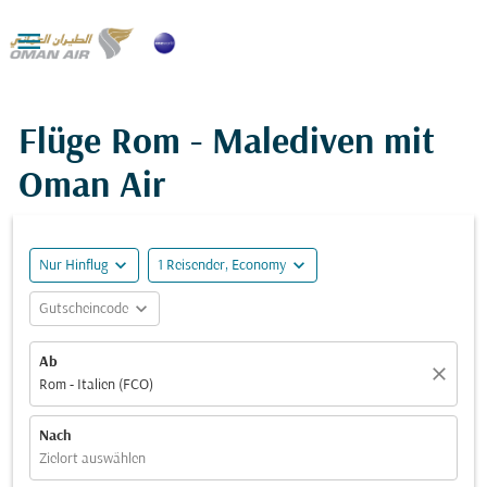

Flüge Rom - Malediven mit
Oman Air
expand_more
expand_more
Nur Hinflug
1 Reisender, Economy
expand_more
Gutscheincode
Ab
close
Rom - Italien (FCO)
Nach
Zielort auswählen