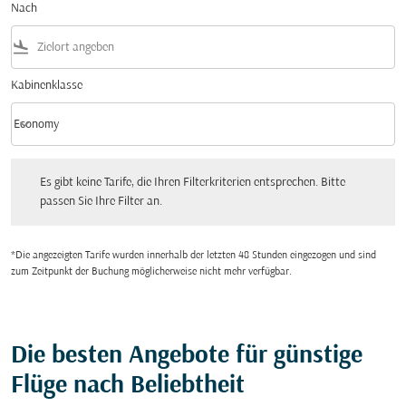
Nach
flight_land
Kabinenklasse
keyboard_arrow_down
Economy
Kabinenklasse option Economy Selected
Es gibt keine Tarife, die Ihren Filterkriterien entsprechen. Bitte passen Sie Ihre Fi
Es gibt keine Tarife, die Ihren Filterkriterien entsprechen. Bitte
passen Sie Ihre Filter an.
*Die angezeigten Tarife wurden innerhalb der letzten 48 Stunden eingezogen und sind
zum Zeitpunkt der Buchung möglicherweise nicht mehr verfügbar.
Die besten Angebote für günstige
Flüge nach Beliebtheit