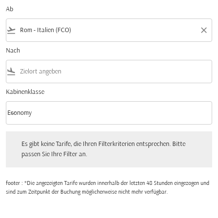
Ab
flight_takeoff
close
Nach
flight_land
Kabinenklasse
keyboard_arrow_down
Economy
Kabinenklasse option Economy Selected
Es gibt keine Tarife, die Ihren Filterkriterien entsprechen. Bitte passen Sie Ihre Fi
Es gibt keine Tarife, die Ihren Filterkriterien entsprechen. Bitte
passen Sie Ihre Filter an.
footer : *Die angezeigten Tarife wurden innerhalb der letzten 48 Stunden eingezogen und
sind zum Zeitpunkt der Buchung möglicherweise nicht mehr verfügbar.