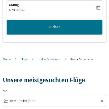
Abflug
today
fc-booking-departure-date-aria-label
17/08/2026
Suchen
Home
Flüge
zu den Malediven
Rom - Malediven
Unsere meistgesuchten Flüge
Ab
flight_takeoff
close