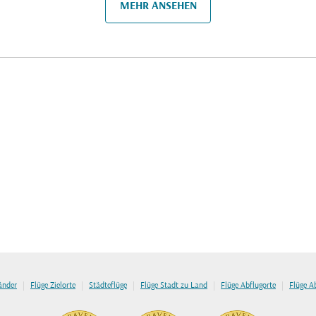
MEHR ANSEHEN
|
|
|
|
|
länder
Flüge Zielorte
Städteflüge
Flüge Stadt zu Land
Flüge Abflugorte
Flüge A