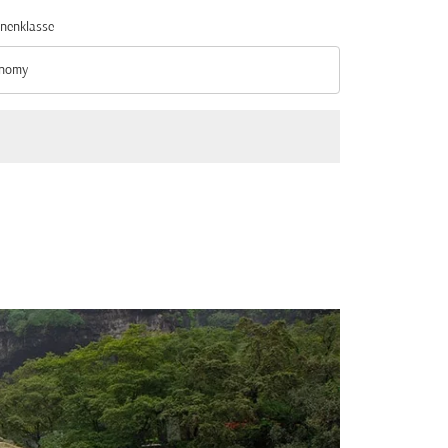
nenklasse
nomy
nenklasse option Economy Selected