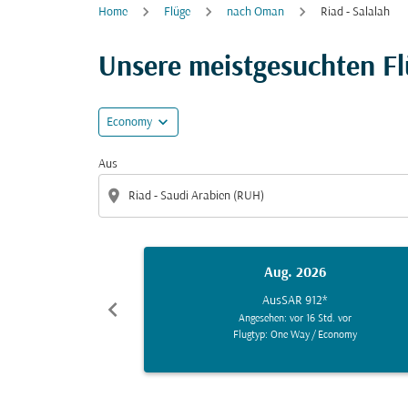
Home
Flüge
nach Oman
Riad - Salalah
Unsere meistgesuchten Fl
expand_more
Economy
Aus
location_on
Aug. 2026
Aus
SAR 912
*
chevron_left
Angesehen: vor 16 Std. vor
Flugtyp: One Way
/
Economy