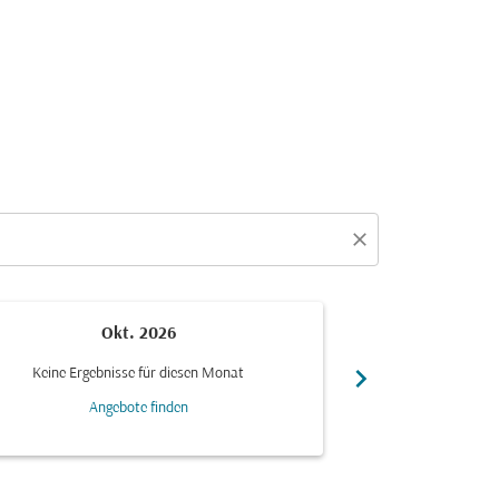
close
Okt. 2026
N
chevron_right
Keine Ergebnisse für diesen Monat
Keine Ergebn
Angebote finden
Ang