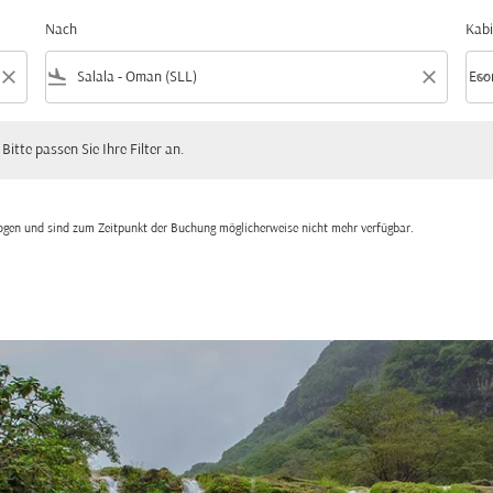
Nach
Kabi
close
flight_land
close
keyboard_arrow_down
Eco
Kabi
 passen Sie Ihre Filter an.
 Bitte passen Sie Ihre Filter an.
zogen und sind zum Zeitpunkt der Buchung möglicherweise nicht mehr verfügbar.