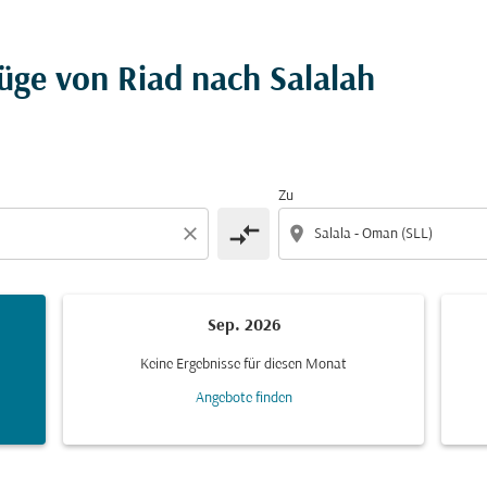
üge von Riad nach Salalah
Zu
compare_arrows
close
location_on
Sep. 2026
Keine Ergebnisse für diesen Monat
Angebote finden