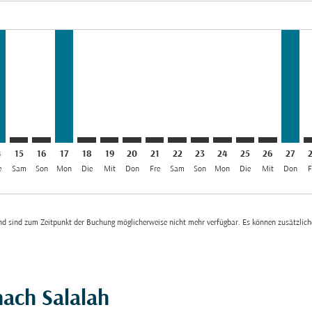
el SAR 912
imer. Angebote finden
sclaimer. Angebote finden
rs-disclaimer. Angebote finden
offers-disclaimer. Angebote finden
iew-offers-disclaimer. Angebote finden
2/08/2026: Aus SAR 912
L, 13/08/2026: Aus SAR 912
H–SLL, 14/08/2026: Aus SAR 912
RUH–SLL: cmp-view-offers-disclaimer. Angebote finden
RUH–SLL: cmp-view-offers-disclaimer. Angebote find
RUH–SLL, 17/08/2026: Aus SAR 912
RUH–SLL: cmp-view-offers-disclaimer. Angeb
RUH–SLL: cmp-view-offers-disclaimer. A
RUH–SLL: cmp-view-offers-disclaime
RUH–SLL: cmp-view-offers-discl
RUH–SLL: cmp-view-offers-d
RUH–SLL: cmp-view-offe
RUH–SLL: cmp-view-
RUH–SLL: cmp-
RUH–SLL: 
RUH–S
R
4
15
16
17
18
19
20
21
22
23
24
25
26
27
e
Sam
Son
Mon
Die
Mit
Don
Fre
Sam
Son
Mon
Die
Mit
Don
F
 und sind zum Zeitpunkt der Buchung möglicherweise nicht mehr verfügbar. Es können zusätzli
nach Salalah