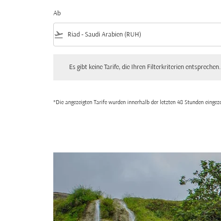
Ab
flight_takeoff
Es gibt keine Tarife, die Ihren Filterkriterien entsprechen. Bitte
Es gibt keine Tarife, die Ihren Filterkriterien entsprechen.
*Die angezeigten Tarife wurden innerhalb der letzten 48 Stunden einge