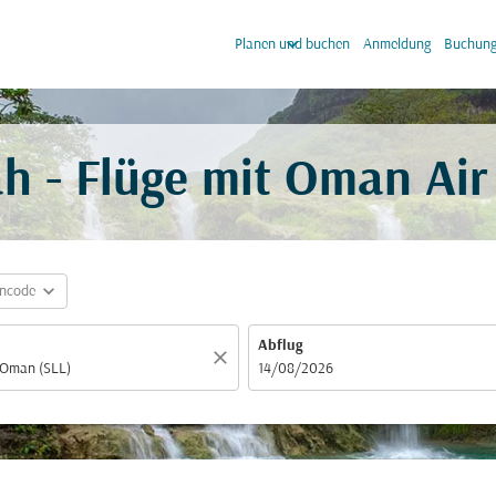
keyboard_arrow_down
keyb
Planen und buchen
Anmeldung
Buchung
ah - Flüge mit Oman Ai
expand_more
incode
Abflug
close
fc-booking-departure-date-aria-label
14/08/2026