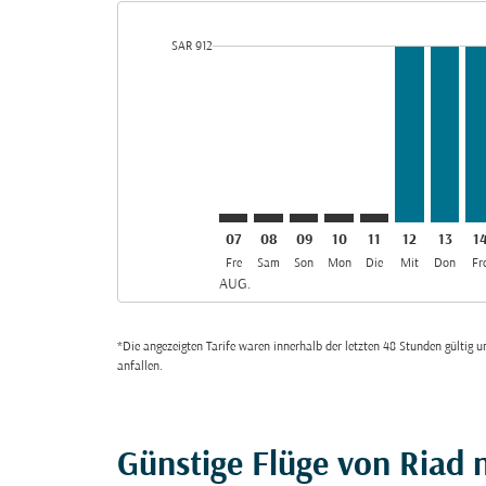
cmp-daily-histogram-bars-legend-min-price-aria-lab
SAR 912
Displaying fares for August-2026
RUH–SLL: cmp-view-offers-discla
RUH–SLL: cmp-view-offers-di
RUH–SLL: cmp-view-offe
RUH–SLL: cmp-view-
RUH–SLL: cmp-v
RUH–SLL, 1
RUH–SL
RU
07
08
09
10
11
12
13
1
Fre
Sam
Son
Mon
Die
Mit
Don
Fr
AUG.
*Die angezeigten Tarife waren innerhalb der letzten 48 Stunden gültig
anfallen.
Günstige Flüge von Riad 