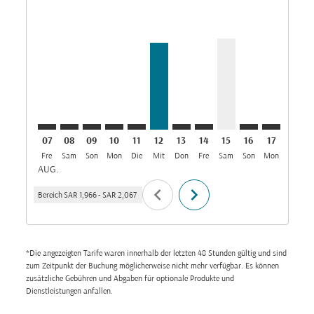
RUH–CAN: cmp-view-offers-disclaimer. Angebote fin
RUH–CAN: cmp-view-offers-disclaimer. Angebote
RUH–CAN: cmp-view-offers-disclaimer. Ange
RUH–CAN: cmp-view-offers-disclaimer. 
RUH–CAN: cmp-view-offers-disclaim
RUH–CAN, 12/08/2026: Aus SAR
RUH–CAN: cmp-view-offers-
RUH–CAN: cmp-view-off
RUH–CAN, 15/08/20
RUH–CAN: cmp-
RUH–CAN: 
RUH–C
R
07
08
09
10
11
12
13
14
15
16
17
18
Fre
Sam
Son
Mon
Die
Mit
Don
Fre
Sam
Son
Mon
Die
M
AUG.
chevron_left
chevron_right
Bereich
SAR 1,966
-
SAR 2,067
*Die angezeigten Tarife waren innerhalb der letzten 48 Stunden gültig und sind
zum Zeitpunkt der Buchung möglicherweise nicht mehr verfügbar. Es können
zusätzliche Gebühren und Abgaben für optionale Produkte und
Dienstleistungen anfallen.