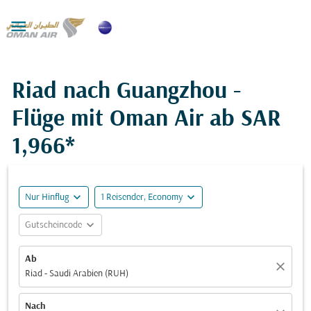

Riad nach Guangzhou -
Flüge mit Oman Air ab
SAR
1,966*
expand_more
expand_more
Nur Hinflug
1 Reisender, Economy
expand_more
Gutscheincode
Ab
close
Riad - Saudi Arabien (RUH)
Nach