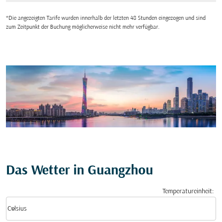
*Die angezeigten Tarife wurden innerhalb der letzten 48 Stunden eingezogen und sind
zum Zeitpunkt der Buchung möglicherweise nicht mehr verfügbar.
Das Wetter in Guangzhou
Temperatureinheit
:
Weather unit option Celsius Selected
keyboard_arrow_down
Celsius