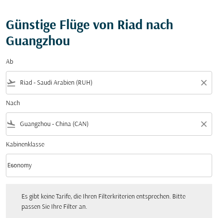
Günstige Flüge von Riad nach
Guangzhou
Ab
flight_takeoff
close
Nach
flight_land
close
Kabinenklasse
keyboard_arrow_down
Economy
Kabinenklasse option Economy Selected
Es gibt keine Tarife, die Ihren Filterkriterien entsprechen. Bitte passen Sie Ihre Fi
Es gibt keine Tarife, die Ihren Filterkriterien entsprechen. Bitte
passen Sie Ihre Filter an.