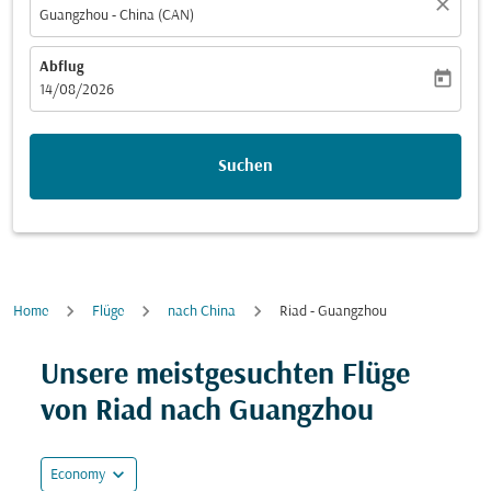
close
Guangzhou - China (CAN)
Abflug
today
fc-booking-departure-date-aria-label
14/08/2026
Suchen
Home
Flüge
nach China
Riad - Guangzhou
Unsere meistgesuchten Flüge
von Riad nach Guangzhou
expand_more
Economy