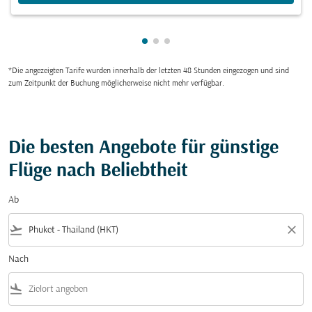
zeigt cmp-pagination-showing-
zeigt cmp-pagination-showin
zeigt cmp-pagination-show
*Die angezeigten Tarife wurden innerhalb der letzten 48 Stunden eingezogen und sind
zum Zeitpunkt der Buchung möglicherweise nicht mehr verfügbar.
Die besten Angebote für günstige
Flüge nach Beliebtheit
Ab
flight_takeoff
close
Nach
flight_land