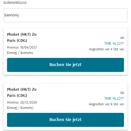
Kabinenklasse
keyboard_arrow_down
Economy
Kabinenklasse option Economy Selected
Phuket (HKT)
Zu
Ab
Paris (CDG)
THB 14,221
*
Hinreise: 19/04/2027
Angesehen: vor 4 Std. vor
Einweg
/
Economy
Buchen Sie jetzt
Phuket (HKT)
Zu
Ab
Paris (CDG)
THB 14,221
*
Hinreise: 28/12/2026
Angesehen: vor 6 Std. vor
Einweg
/
Economy
Buchen Sie jetzt