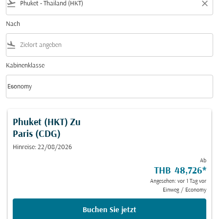
flight_takeoff
close
Nach
flight_land
Kabinenklasse
keyboard_arrow_down
Economy
Kabinenklasse option Economy Selected
Phuket (HKT)
Zu
Paris (CDG)
Hinreise: 22/08/2026
Ab
THB 48,726
*
Angesehen: vor 1 Tag vor
Einweg
/
Economy
Buchen Sie jetzt