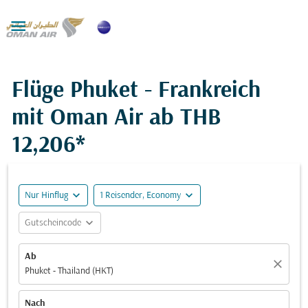

Flüge Phuket - Frankreich
mit Oman Air ab
THB
12,206*
expand_more
expand_more
Nur Hinflug
1 Reisender, Economy
expand_more
Gutscheincode
Ab
close
Phuket - Thailand (HKT)
Nach