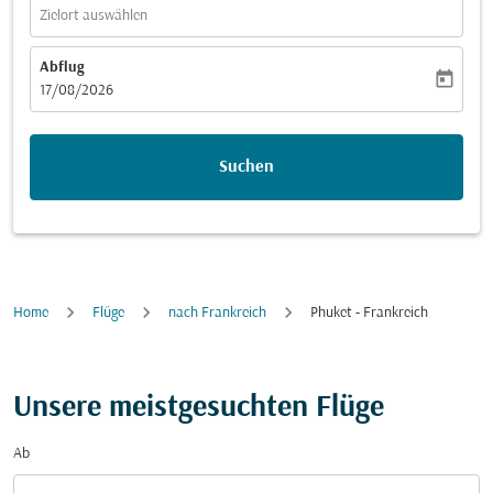
Zielort auswählen
Abflug
today
fc-booking-departure-date-aria-label
17/08/2026
Suchen
Home
Flüge
nach Frankreich
Phuket - Frankreich
Unsere meistgesuchten Flüge
Ab