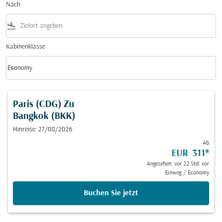
Nach
flight_land
Kabinenklasse
keyboard_arrow_down
Economy
Kabinenklasse option Economy Selected
Paris (CDG)
Zu
Bangkok (BKK)
Hinreise: 27/08/2026
Ab
EUR 311
*
Angesehen: vor 22 Std. vor
Einweg
/
Economy
Buchen Sie jetzt