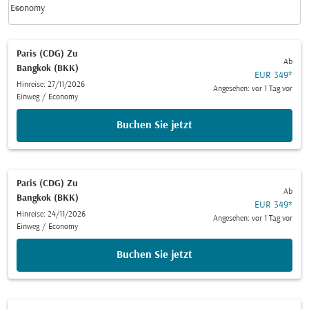
keyboard_arrow_down
Economy
Kabinenklasse option Economy Selected
Paris (CDG)
Zu
Ab
Bangkok (BKK)
EUR 349
*
Hinreise: 27/11/2026
Angesehen: vor 1 Tag vor
Einweg
/
Economy
Buchen Sie jetzt
Paris (CDG)
Zu
Ab
Bangkok (BKK)
EUR 349
*
Hinreise: 24/11/2026
Angesehen: vor 1 Tag vor
Einweg
/
Economy
Buchen Sie jetzt