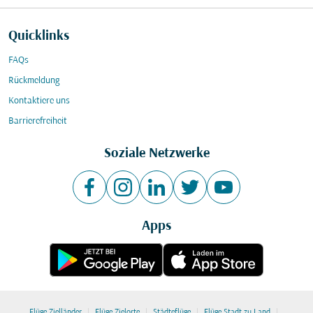
Quicklinks
FAQs
Rückmeldung
Kontaktiere uns
Barrierefreiheit
Soziale Netzwerke
Apps
|
|
|
|
Flüge Zielländer
Flüge Zielorte
Städteflüge
Flüge Stadt zu Land