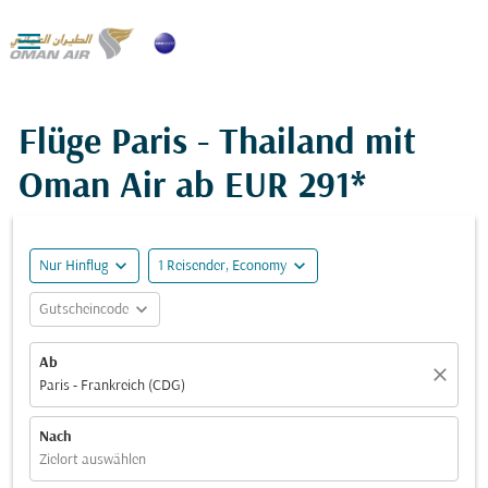

Flüge Paris - Thailand mit
Oman Air ab
EUR 291*
expand_more
expand_more
Nur Hinflug
1 Reisender, Economy
expand_more
Gutscheincode
Ab
close
Paris - Frankreich (CDG)
Nach
Zielort auswählen