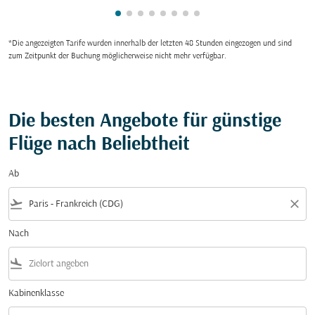
zeigt cmp-pagination-showing-card 
zeigt cmp-pagination-showing-car
zeigt cmp-pagination-showing-c
zeigt cmp-pagination-showing
zeigt cmp-pagination-showi
zeigt cmp-pagination-sho
zeigt cmp-pagination-s
zeigt cmp-pagination
*Die angezeigten Tarife wurden innerhalb der letzten 48 Stunden eingezogen und sind
zum Zeitpunkt der Buchung möglicherweise nicht mehr verfügbar.
Die besten Angebote für günstige
Flüge nach Beliebtheit
Ab
flight_takeoff
close
Nach
flight_land
Kabinenklasse