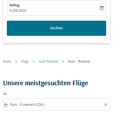
Abflug
today
fc-booking-departure-date-aria-label
15/08/2026
Suchen
Home
Flüge
nach Thailand
Paris - Thailand
Unsere meistgesuchten Flüge
Ab
flight_takeoff
close