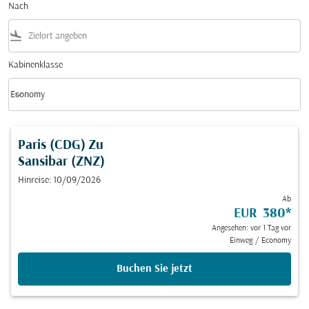
Nach
flight_land
Kabinenklasse
keyboard_arrow_down
Economy
Kabinenklasse option Economy Selected
Paris (CDG)
Zu
Sansibar (ZNZ)
Hinreise: 10/09/2026
Ab
EUR 380
*
Angesehen: vor 1 Tag vor
Einweg
/
Economy
Buchen Sie jetzt