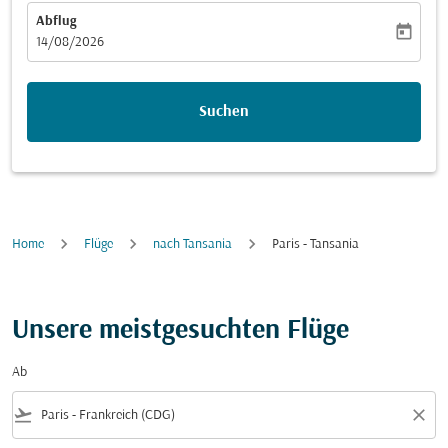
Abflug
today
fc-booking-departure-date-aria-label
14/08/2026
Suchen
Home
Flüge
nach Tansania
Paris - Tansania
Unsere meistgesuchten Flüge
Ab
flight_takeoff
close