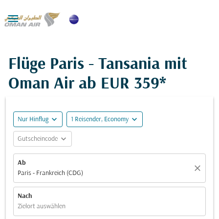

Flüge Paris - Tansania mit
Oman Air ab
EUR 359*
expand_more
expand_more
Nur Hinflug
1 Reisender, Economy
expand_more
Gutscheincode
Ab
close
Paris - Frankreich (CDG)
Nach
Zielort auswählen