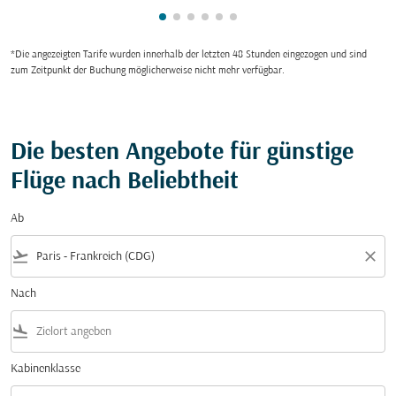
zeigt cmp-pagination-showing-car
zeigt cmp-pagination-showing-c
zeigt cmp-pagination-showing
zeigt cmp-pagination-showi
zeigt cmp-pagination-sho
zeigt cmp-pagination-s
*Die angezeigten Tarife wurden innerhalb der letzten 48 Stunden eingezogen und sind
zum Zeitpunkt der Buchung möglicherweise nicht mehr verfügbar.
Die besten Angebote für günstige
Flüge nach Beliebtheit
Ab
flight_takeoff
close
Nach
flight_land
Kabinenklasse