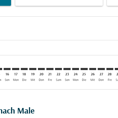
aimer. Angebote finden
isclaimer. Angebote finden
rs-disclaimer. Angebote finden
offers-disclaimer. Angebote finden
iew-offers-disclaimer. Angebote finden
mp-view-offers-disclaimer. Angebote finden
E: cmp-view-offers-disclaimer. Angebote finden
G–MLE: cmp-view-offers-disclaimer. Angebote finden
CDG–MLE: cmp-view-offers-disclaimer. Angebote finden
CDG–MLE: cmp-view-offers-disclaimer. Angebote fin
CDG–MLE: cmp-view-offers-disclaimer. Angebote
CDG–MLE: cmp-view-offers-disclaimer. Ange
CDG–MLE: cmp-view-offers-disclaimer. 
CDG–MLE: cmp-view-offers-disclaim
CDG–MLE: cmp-view-offers-disc
CDG–MLE: cmp-view-offers-
CDG–MLE: cmp-view-off
CDG–MLE: cmp-view
CDG–MLE: cmp-
CDG–MLE: 
CDG–M
C
5
16
17
18
19
20
21
22
23
24
25
26
27
28
m
Son
Mon
Die
Mit
Don
Fre
Sam
Son
Mon
Die
Mit
Don
Fre
S
 nach Male