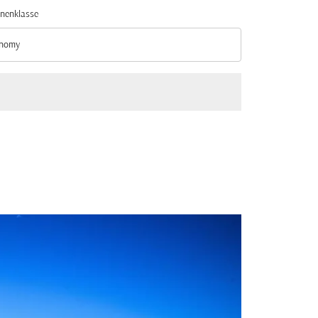
nenklasse
nomy
nenklasse option Economy Selected