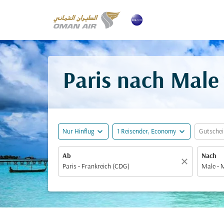
Paris nach Male 
expand_more
expand_more
Nur Hinflug
1 Reisender, Economy
Gutsche
Ab
Nach
close