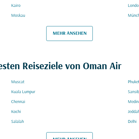
Kairo
Londo
Moskau
Münc
MEHR ANSEHEN
esten Reiseziele von Oman Air
Muscat
Phuke
Kuala Lumpur
Sansi
Chennai
Medin
Kochi
Jedda
Salalah
Delhi