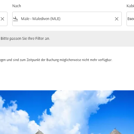
Nach
Kabi
close
flight_land
close
keyboard_arrow_down
Eco
Kabi
 passen Sie Ihre Filter an.
 Bitte passen Sie Ihre Filter an.
zogen und sind zum Zeitpunkt der Buchung möglicherweise nicht mehr verfügbar.