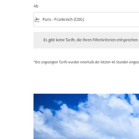
Ab
flight_takeoff
Es gibt keine Tarife, die Ihren Filterkriterien entsprechen. Bitte
Es gibt keine Tarife, die Ihren Filterkriterien entsprechen.
*Die angezeigten Tarife wurden innerhalb der letzten 48 Stunden einge