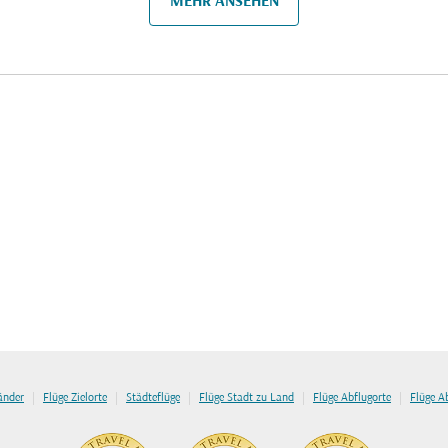
MEHR ANSEHEN
|
|
|
|
|
länder
Flüge Zielorte
Städteflüge
Flüge Stadt zu Land
Flüge Abflugorte
Flüge A