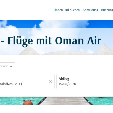
keyboard_arrow_down
keyb
Planen und buchen
Anmeldung
Buchung
- Flüge mit Oman Air
expand_more
incode
Abflug
close
fc-booking-departure-date-aria-label
15/08/2026