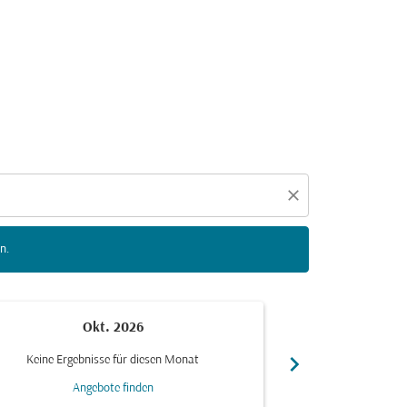
n zu interagieren, um Angebote zu finden.
close
n.
Okt. 2026
N
chevron_right
Keine Ergebnisse für diesen Monat
Keine Ergebn
Angebote finden
Ang