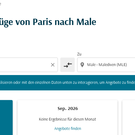
e
r Ziel) zu aktualisieren oder mit den einzelnen Daten unte
üge von Paris nach Male
Zu
compare_arrows
close
location_on
lisieren oder mit den einzelnen Daten unten zu interagieren, um Angebote zu finde
Sep. 2026
Keine Ergebnisse für diesen Monat
Angebote finden