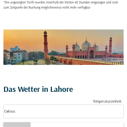
*Die angezeigten Tarife wurden innerhalb der letzten 48 Stunden eingezogen und sind
zum Zeitpunkt der Buchung möglicherweise nicht mehr verfügbar.
Das Wetter in Lahore
Temperatureinheit
:
Weather unit option Celsius Selected
keyboard_arrow_down
Celsius