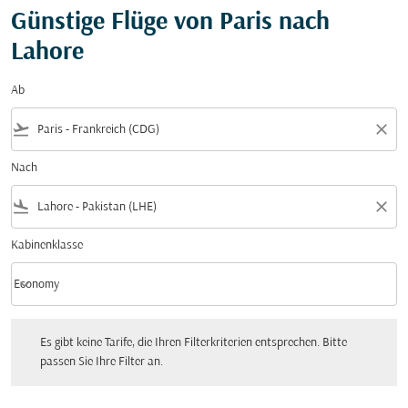
Günstige Flüge von Paris nach
Lahore
Ab
flight_takeoff
close
Nach
flight_land
close
Kabinenklasse
keyboard_arrow_down
Economy
Kabinenklasse option Economy Selected
Es gibt keine Tarife, die Ihren Filterkriterien entsprechen. Bitte passen Sie Ihre Fi
Es gibt keine Tarife, die Ihren Filterkriterien entsprechen. Bitte
passen Sie Ihre Filter an.