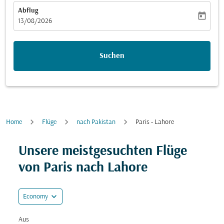
Abflug
today
fc-booking-departure-date-aria-label
13/08/2026
Suchen
Home
Flüge
nach Pakistan
Paris - Lahore
Versuchen Sie, Ihre Route (Ursprung und/oder Ziel) zu
Unsere meistgesuchten Flüge
von Paris nach Lahore
expand_more
Economy
Aus