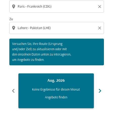
location_on
close
Zu
location_on
close
Versuchen Sie, Ihre Route (Ursprung
und/oder Ziel) zu aktualisieren oder mit
den einzelnen Daten unten zu interagieren,
um Angebote zu finden.
Aug. 2026
chevron_left
chevron_right
Keine Ergebnisse für diesen Monat
K
Angebote finden