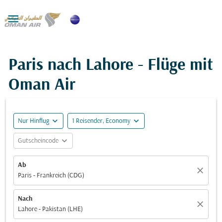

Paris nach Lahore - Flüge mit
Oman Air
expand_more
expand_more
Nur Hinflug
1 Reisender, Economy
expand_more
Gutscheincode
Ab
close
Paris - Frankreich (CDG)
Nach
close
Lahore - Pakistan (LHE)