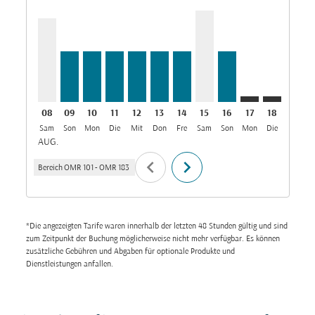
MCT–TZX, 08/08/2026: Aus OMR 167
MCT–TZX, 09/08/2026: Aus OMR 101
MCT–TZX, 10/08/2026: Aus OMR 101
MCT–TZX, 11/08/2026: Aus OMR 101
MCT–TZX, 12/08/2026: Aus OMR 10
MCT–TZX, 13/08/2026: Aus OMR
MCT–TZX, 14/08/2026: Aus
MCT–TZX, 15/08/2026:
MCT–TZX, 16/08/2
MCT–TZX: cmp-
MCT–TZX: 
MCT–T
M
08
09
10
11
12
13
14
15
16
17
18
19
Sam
Son
Mon
Die
Mit
Don
Fre
Sam
Son
Mon
Die
Mit
D
AUG.
chevron_left
chevron_right
Bereich
OMR 101
-
OMR 183
*Die angezeigten Tarife waren innerhalb der letzten 48 Stunden gültig und sind
zum Zeitpunkt der Buchung möglicherweise nicht mehr verfügbar. Es können
zusätzliche Gebühren und Abgaben für optionale Produkte und
Dienstleistungen anfallen.