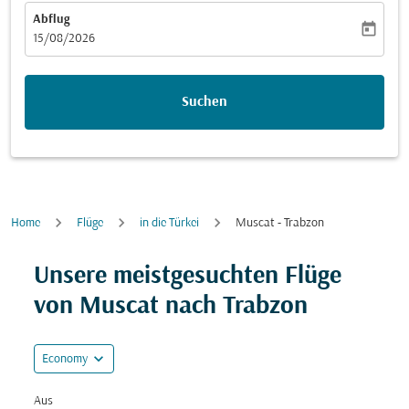
Abflug
today
fc-booking-departure-date-aria-label
15/08/2026
Suchen
Home
Flüge
in die Türkei
Muscat - Trabzon
Unsere meistgesuchten Flüge
von Muscat nach Trabzon
expand_more
Economy
Aus