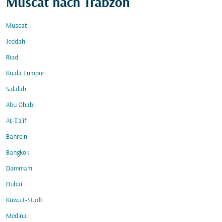
Muscat nach Trabzon
Muscat
Jeddah
Riad
Kuala Lumpur
Salalah
Abu Dhabi
Aṭ-Ṭā'if
Bahrein
Bangkok
Dammam
Dubai
Kuwait-Stadt
Medina