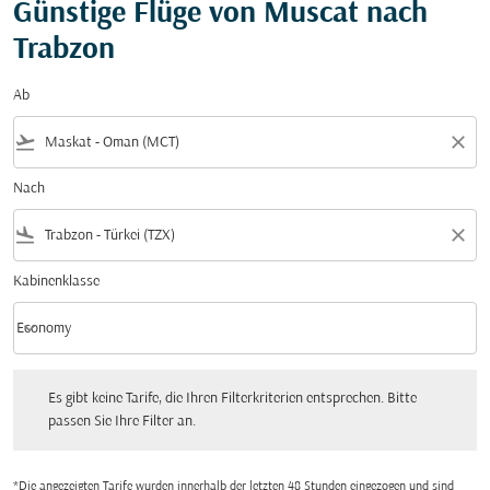
Günstige Flüge von Muscat nach
Trabzon
Ab
flight_takeoff
close
Nach
flight_land
close
Kabinenklasse
keyboard_arrow_down
Economy
Kabinenklasse option Economy Selected
Es gibt keine Tarife, die Ihren Filterkriterien entsprechen. Bitte passen Sie Ihre Fi
Es gibt keine Tarife, die Ihren Filterkriterien entsprechen. Bitte
passen Sie Ihre Filter an.
*Die angezeigten Tarife wurden innerhalb der letzten 48 Stunden eingezogen und sind