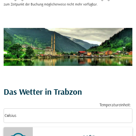
zum Zeitpunkt der Buchung möglicherweise nicht mehr verfügbar.
Das Wetter in Trabzon
Temperatureinheit
:
Weather unit option Celsius Selected
keyboard_arrow_down
Celsius