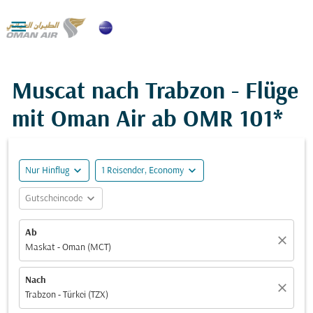

Muscat nach Trabzon - Flüge
mit Oman Air ab
OMR 101*
expand_more
expand_more
Nur Hinflug
1 Reisender, Economy
expand_more
Gutscheincode
Ab
close
Maskat - Oman (MCT)
Nach
close
Trabzon - Türkei (TZX)