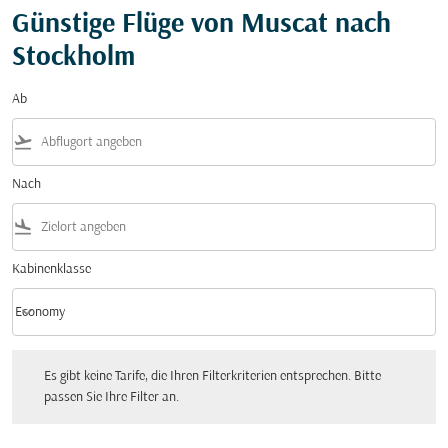
Günstige Flüge von Muscat nach
Stockholm
Ab
flight_takeoff
Nach
flight_land
Kabinenklasse
keyboard_arrow_down
Economy
Kabinenklasse option Economy Selected
Es gibt keine Tarife, die Ihren Filterkriterien entsprechen. Bitte passen Sie Ihre Fi
Es gibt keine Tarife, die Ihren Filterkriterien entsprechen. Bitte
passen Sie Ihre Filter an.