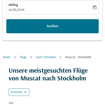
Abflug
today
fc-booking-departure-date-aria-label
14/08/2026
Suchen
Home
Flüge
nach Schweden
Muscat - Stockholm
Versuchen Sie, Ihre Route (Ursprung und/oder Ziel) zu
Unsere meistgesuchten Flüge
von Muscat nach Stockholm
expand_more
Economy
Aus