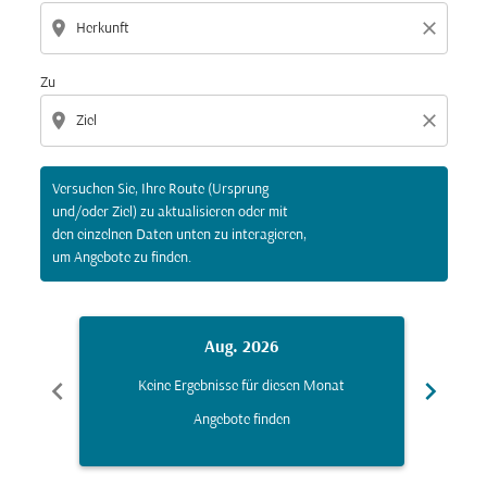
location_on
close
Zu
location_on
close
Versuchen Sie, Ihre Route (Ursprung
und/oder Ziel) zu aktualisieren oder mit
den einzelnen Daten unten zu interagieren,
um Angebote zu finden.
Aug. 2026
chevron_left
chevron_right
Keine Ergebnisse für diesen Monat
K
Angebote finden