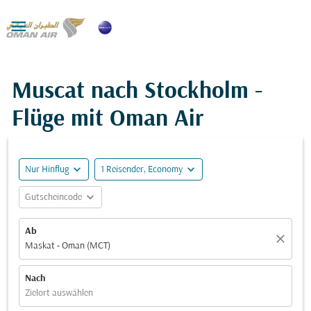

Muscat nach Stockholm -
Flüge mit Oman Air
expand_more
expand_more
Nur Hinflug
1 Reisender, Economy
expand_more
Gutscheincode
Ab
close
Maskat - Oman (MCT)
Nach
Zielort auswählen