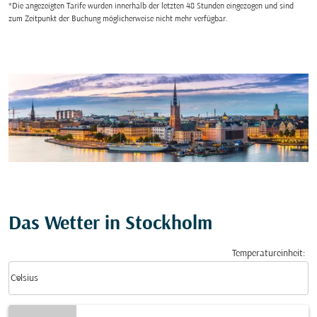
*Die angezeigten Tarife wurden innerhalb der letzten 48 Stunden eingezogen und sind
zum Zeitpunkt der Buchung möglicherweise nicht mehr verfügbar.
Das Wetter in Stockholm
Temperatureinheit
:
Weather unit option Celsius Selected
keyboard_arrow_down
Celsius