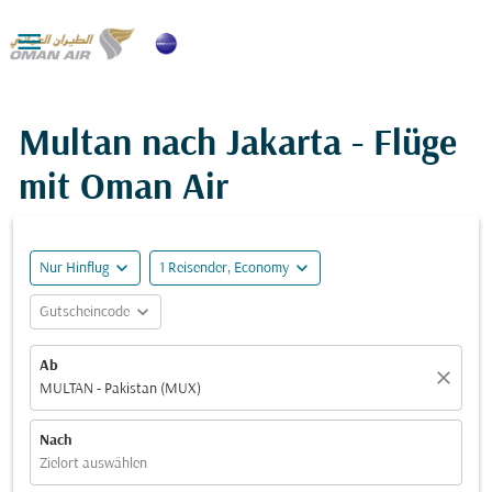

Multan nach Jakarta - Flüge
mit Oman Air
expand_more
expand_more
Nur Hinflug
1 Reisender, Economy
expand_more
Gutscheincode
Ab
close
MULTAN - Pakistan (MUX)
Nach
Zielort auswählen