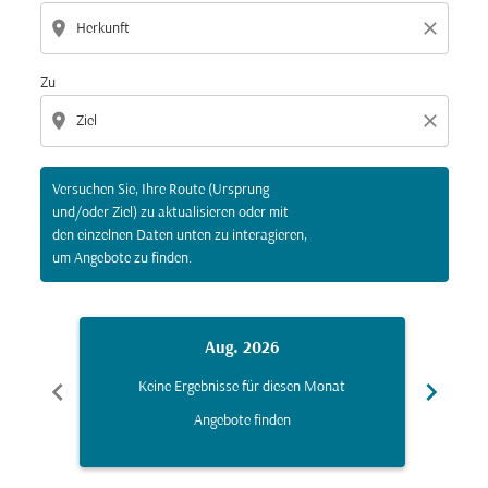
location_on
close
Zu
location_on
close
Versuchen Sie, Ihre Route (Ursprung
und/oder Ziel) zu aktualisieren oder mit
den einzelnen Daten unten zu interagieren,
um Angebote zu finden.
Aug. 2026
chevron_left
chevron_right
Keine Ergebnisse für diesen Monat
K
Angebote finden