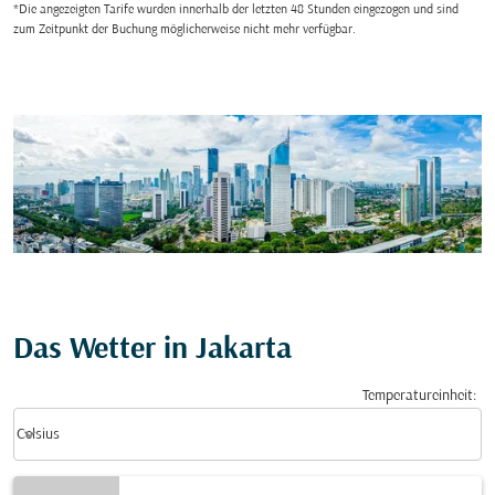
*Die angezeigten Tarife wurden innerhalb der letzten 48 Stunden eingezogen und sind
zum Zeitpunkt der Buchung möglicherweise nicht mehr verfügbar.
Das Wetter in Jakarta
Temperatureinheit
:
Weather unit option Celsius Selected
keyboard_arrow_down
Celsius