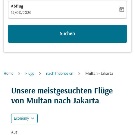
Abflug
today
fc-booking-departure-date-aria-label
15/08/2026
Suchen
Home
Flüge
nach Indonesien
Multan - Jakarta
Versuchen Sie, Ihre Route (Ursprung und/oder Ziel) zu
Unsere meistgesuchten Flüge
von Multan nach Jakarta
expand_more
Economy
Aus