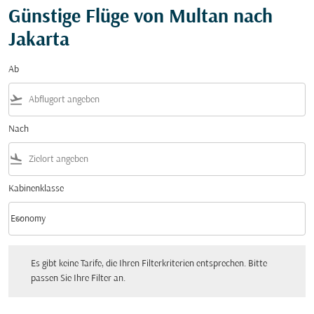
Günstige Flüge von Multan nach
Jakarta
Ab
flight_takeoff
Nach
flight_land
Kabinenklasse
keyboard_arrow_down
Economy
Kabinenklasse option Economy Selected
Es gibt keine Tarife, die Ihren Filterkriterien entsprechen. Bitte passen Sie Ihre Fi
Es gibt keine Tarife, die Ihren Filterkriterien entsprechen. Bitte
passen Sie Ihre Filter an.