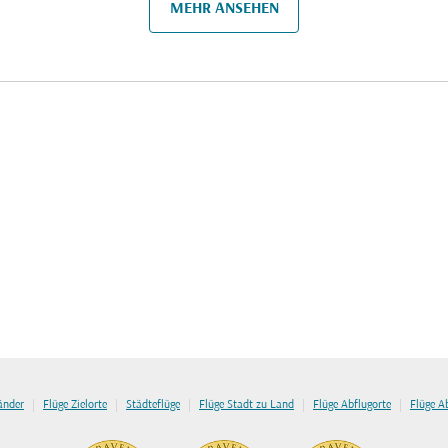
MEHR ANSEHEN
|
|
|
|
|
länder
Flüge Zielorte
Städteflüge
Flüge Stadt zu Land
Flüge Abflugorte
Flüge A