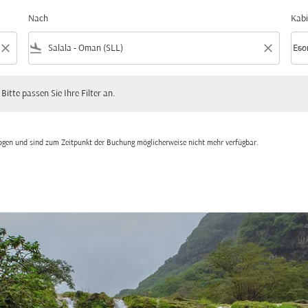
Nach
Kabi
close
flight_land
close
keyboard_arrow_down
Eco
Kabi
 passen Sie Ihre Filter an.
 Bitte passen Sie Ihre Filter an.
zogen und sind zum Zeitpunkt der Buchung möglicherweise nicht mehr verfügbar.