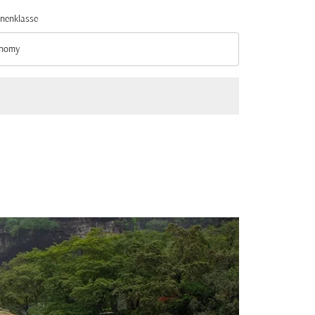
nenklasse
nomy
nenklasse option Economy Selected