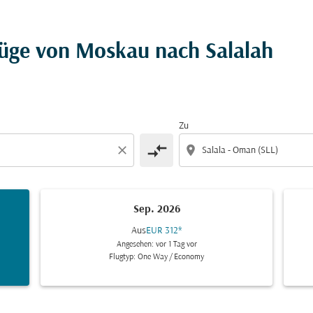
lüge von Moskau nach Salalah
Zu
compare_arrows
close
location_on
Sep. 2026
Aus
EUR 312
*
Angesehen: vor 1 Tag vor
Flugtyp: One Way
/
Economy