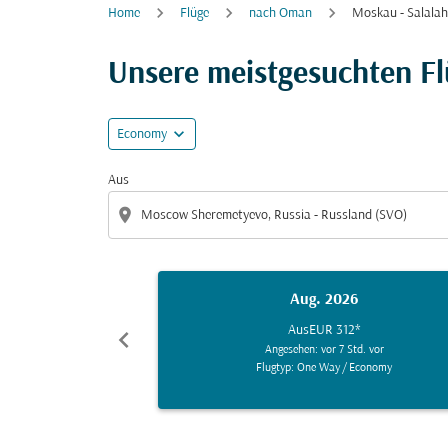
Home
Flüge
nach Oman
Moskau - Salalah
Unsere meistgesuchten F
expand_more
Economy
Aus
location_on
Aug. 2026
Aus
EUR 312
*
chevron_left
Angesehen: vor 7 Std. vor
Flugtyp: One Way
/
Economy