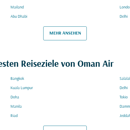
Mailand
Londo
Abu Dhabi
Delhi
MEHR ANSEHEN
esten Reiseziele von Oman Air
Bangkok
Salala
Kuala Lumpur
Delhi
Doha
Tokio
Manila
Damm
Riad
Jedda