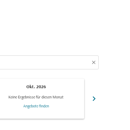
close
Okt. 2026
N
chevron_right
Keine Ergebnisse für diesen Monat
Keine Ergebn
Angebote finden
Ang