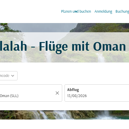
keyboard_arrow_down
keyb
Planen und buchen
Anmeldung
Buchung
alah - Flüge mit Oman
expand_more
incode
Abflug
close
fc-booking-departure-date-aria-label
13/08/2026