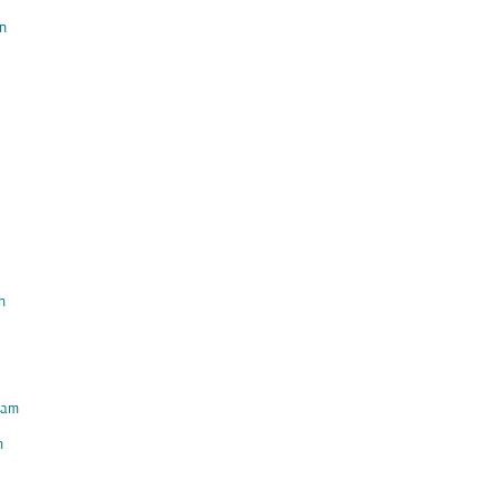
n
h
am
h