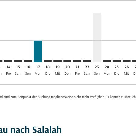
imer. Angebote finden
sclaimer. Angebote finden
s-disclaimer. Angebote finden
offers-disclaimer. Angebote finden
iew-offers-disclaimer. Angebote finden
mp-view-offers-disclaimer. Angebote finden
L: cmp-view-offers-disclaimer. Angebote finden
O–SLL: cmp-view-offers-disclaimer. Angebote finden
SVO–SLL: cmp-view-offers-disclaimer. Angebote finden
SVO–SLL: cmp-view-offers-disclaimer. Angebote finde
SVO–SLL: cmp-view-offers-disclaimer. Angebote 
SVO–SLL, 17/08/2026: Aus EUR 312
SVO–SLL: cmp-view-offers-disclaimer. A
SVO–SLL: cmp-view-offers-disclaime
SVO–SLL: cmp-view-offers-discl
SVO–SLL: cmp-view-offers-d
SVO–SLL: cmp-view-offe
SVO–SLL, 23/08/20
SVO–SLL: cmp-
SVO–SLL: 
SVO–S
S
el EUR 312
3
14
15
16
17
18
19
20
21
22
23
24
25
26
n
Fre
Sam
Son
Mon
Die
Mit
Don
Fre
Sam
Son
Mon
Die
Mit
D
 und sind zum Zeitpunkt der Buchung möglicherweise nicht mehr verfügbar. Es können zusätzli
au nach Salalah