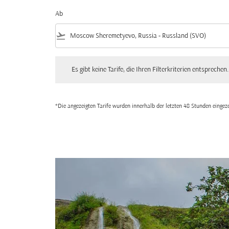
Ab
flight_takeoff
Es gibt keine Tarife, die Ihren Filterkriterien entsprechen. Bitte
Es gibt keine Tarife, die Ihren Filterkriterien entsprechen.
*Die angezeigten Tarife wurden innerhalb der letzten 48 Stunden einge