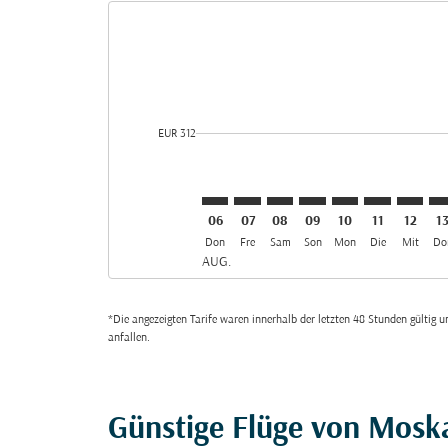
Displaying fares for August-2026
SVO–SLL: cmp-view-offers-discla
SVO–SLL: cmp-view-offers-di
SVO–SLL: cmp-view-offer
SVO–SLL: cmp-view-
SVO–SLL: cmp-v
SVO–SLL: c
SVO–SL
SV
cmp-daily-histogram-bars-legend-min-price-aria-lab
EUR 312
06
07
08
09
10
11
12
1
Don
Fre
Sam
Son
Mon
Die
Mit
Do
AUG.
*Die angezeigten Tarife waren innerhalb der letzten 48 Stunden gültig
anfallen.
Günstige Flüge von Mosk