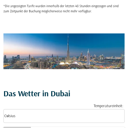
*Die angezeigten Tarife wurden innerhalb der letzten 48 Stunden eingezogen und sind
zum Zeitpunkt der Buchung möglicherweise nicht mehr verfügbar.
Das Wetter in Dubai
Temperatureinheit
:
Weather unit option Celsius Selected
keyboard_arrow_down
Celsius