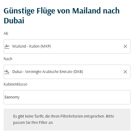
Günstige Flüge von Mailand nach
Dubai
Ab
flight_takeoff
close
Nach
flight_land
close
Kabinenklasse
keyboard_arrow_down
Economy
Kabinenklasse option Economy Selected
Es gibt keine Tarife, die Ihren Filterkriterien entsprechen. Bitte passen Sie Ihre Fi
Es gibt keine Tarife, die Ihren Filterkriterien entsprechen. Bitte
passen Sie Ihre Filter an.