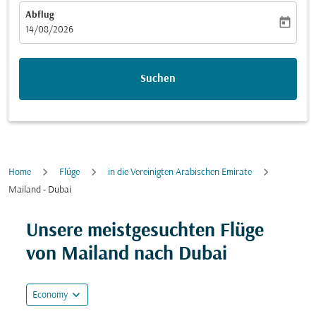
Abflug
today
fc-booking-departure-date-aria-label
14/08/2026
Suchen
Home
Flüge
in die Vereinigten Arabischen Emirate
Mailand - Dubai
Unsere meistgesuchten Flüge
von Mailand nach Dubai
expand_more
Economy