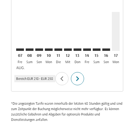
MXP–DXB: cmp-view-offers-disclaimer. Angebote fin
MXP–DXB: cmp-view-offers-disclaimer. Angebote
MXP–DXB: cmp-view-offers-disclaimer. Ange
MXP–DXB: cmp-view-offers-disclaimer. 
MXP–DXB: cmp-view-offers-disclaim
MXP–DXB: cmp-view-offers-disc
MXP–DXB: cmp-view-offers-
MXP–DXB: cmp-view-off
MXP–DXB: cmp-view
MXP–DXB: cmp-
MXP–DXB, 
MXP–D
M
07
08
09
10
11
12
13
14
15
16
17
18
Fre
Sam
Son
Mon
Die
Mit
Don
Fre
Sam
Son
Mon
Die
M
AUG.
chevron_left
chevron_right
Bereich
EUR 218
-
EUR 258
*Die angezeigten Tarife waren innerhalb der letzten 48 Stunden gültig und sind
zum Zeitpunkt der Buchung möglicherweise nicht mehr verfügbar. Es können
zusätzliche Gebühren und Abgaben für optionale Produkte und
Dienstleistungen anfallen.