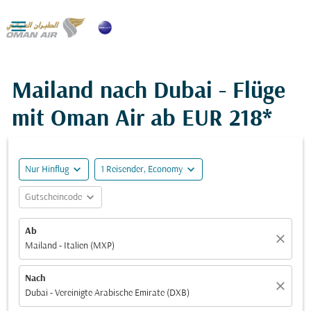

Mailand nach Dubai - Flüge
mit Oman Air ab
EUR 218*
expand_more
expand_more
Nur Hinflug
1 Reisender, Economy
expand_more
Gutscheincode
Ab
close
Mailand - Italien (MXP)
Nach
close
Dubai - Vereinigte Arabische Emirate (DXB)