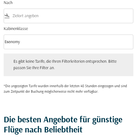
Nach
flight_land
Kabinenklasse
keyboard_arrow_down
Economy
Kabinenklasse option Economy Selected
Es gibt keine Tarife, die Ihren Filterkriterien entsprechen. Bitte passen Sie Ihre Fi
Es gibt keine Tarife, die Ihren Filterkriterien entsprechen. Bitte
passen Sie Ihre Filter an.
*Die angezeigten Tarife wurden innerhalb der letzten 48 Stunden eingezogen und sind
zum Zeitpunkt der Buchung möglicherweise nicht mehr verfügbar.
Die besten Angebote für günstige
Flüge nach Beliebtheit