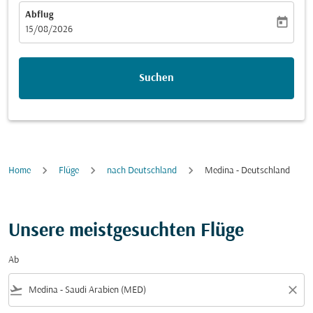
Abflug
today
fc-booking-departure-date-aria-label
15/08/2026
Suchen
Home
Flüge
nach Deutschland
Medina - Deutschland
Unsere meistgesuchten Flüge
Ab
flight_takeoff
close