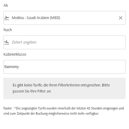
Ab
flight_takeoff
close
Nach
flight_land
Kabinenklasse
keyboard_arrow_down
Economy
Kabinenklasse option Economy Selected
Es gibt keine Tarife, die Ihren Filterkriterien entsprechen. Bitte passen Sie Ihre Fi
Es gibt keine Tarife, die Ihren Filterkriterien entsprechen. Bitte
passen Sie Ihre Filter an.
footer : *Die angezeigten Tarife wurden innerhalb der letzten 48 Stunden eingezogen und
sind zum Zeitpunkt der Buchung möglicherweise nicht mehr verfügbar.