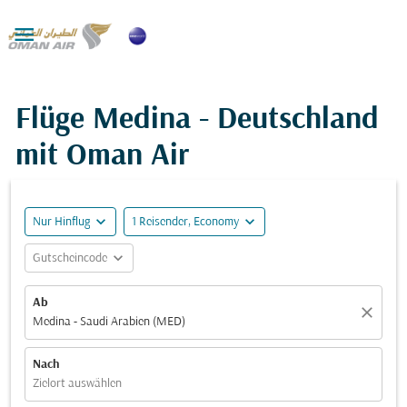

Flüge Medina - Deutschland
mit Oman Air
expand_more
expand_more
Nur Hinflug
1 Reisender, Economy
expand_more
Gutscheincode
Ab
close
Medina - Saudi Arabien (MED)
Nach
Zielort auswählen