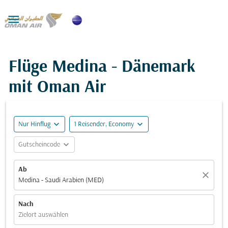

Flüge Medina - Dänemark
mit Oman Air
expand_more
expand_more
Nur Hinflug
1 Reisender, Economy
expand_more
Gutscheincode
Ab
close
Medina - Saudi Arabien (MED)
Nach
Zielort auswählen