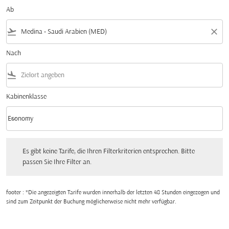
Ab
flight_takeoff
close
Nach
flight_land
Kabinenklasse
keyboard_arrow_down
Economy
Kabinenklasse option Economy Selected
Es gibt keine Tarife, die Ihren Filterkriterien entsprechen. Bitte passen Sie Ihre Fi
Es gibt keine Tarife, die Ihren Filterkriterien entsprechen. Bitte
passen Sie Ihre Filter an.
footer : *Die angezeigten Tarife wurden innerhalb der letzten 48 Stunden eingezogen und
sind zum Zeitpunkt der Buchung möglicherweise nicht mehr verfügbar.