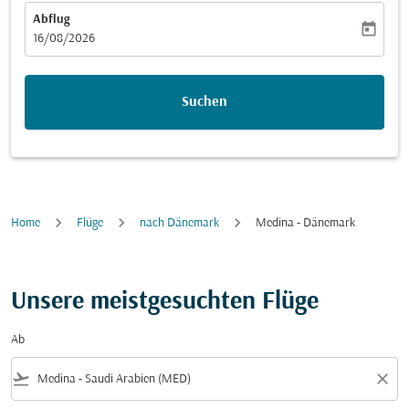
Abflug
today
fc-booking-departure-date-aria-label
16/08/2026
Suchen
Home
Flüge
nach Dänemark
Medina - Dänemark
Unsere meistgesuchten Flüge
Ab
flight_takeoff
close