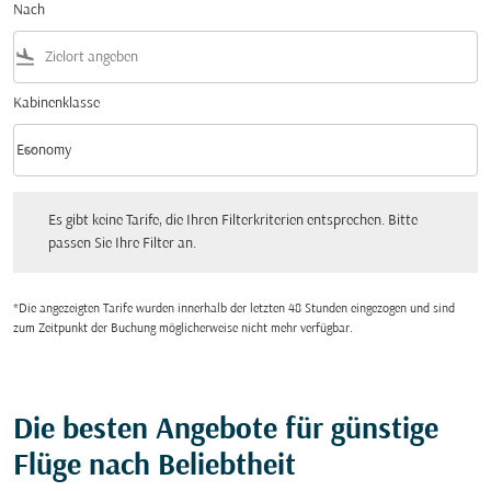
Nach
flight_land
Kabinenklasse
keyboard_arrow_down
Economy
Kabinenklasse option Economy Selected
Es gibt keine Tarife, die Ihren Filterkriterien entsprechen. Bitte passen Sie Ihre Fi
Es gibt keine Tarife, die Ihren Filterkriterien entsprechen. Bitte
passen Sie Ihre Filter an.
*Die angezeigten Tarife wurden innerhalb der letzten 48 Stunden eingezogen und sind
zum Zeitpunkt der Buchung möglicherweise nicht mehr verfügbar.
Die besten Angebote für günstige
Flüge nach Beliebtheit