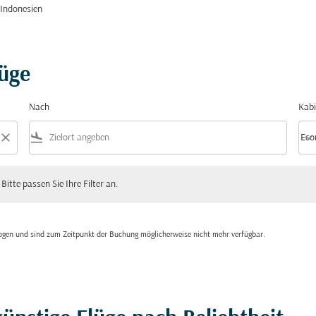
Indonesien
lüge
Nach
Kabi
close
flight_land
keyboard_arrow_down
Eco
Kabi
 passen Sie Ihre Filter an.
 Bitte passen Sie Ihre Filter an.
zogen und sind zum Zeitpunkt der Buchung möglicherweise nicht mehr verfügbar.