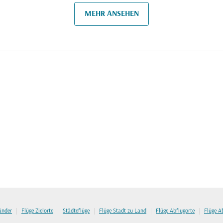
MEHR ANSEHEN
|
|
|
|
|
länder
Flüge Zielorte
Städteflüge
Flüge Stadt zu Land
Flüge Abflugorte
Flüge A