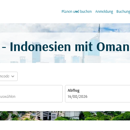
keyboard_arrow_down
keyb
Planen und buchen
Anmeldung
Buchung
- Indonesien mit Oman
expand_more
incode
Abflug
fc-booking-departure-date-aria-label
14/08/2026