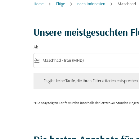
Home
Flüge
nach Indonesien
Maschhad - 
Unsere meistgesuchten F
Ab
flight_takeoff
Es gibt keine Tarife, die Ihren Filterkriterien entsprechen. Bitte
Es gibt keine Tarife, die Ihren Filterkriterien entsprechen.
*Die angezeigten Tarife wurden innerhalb der letzten 48 Stunden einge