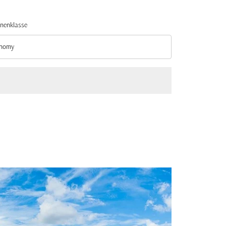
nenklasse
nomy
nenklasse option Economy Selected