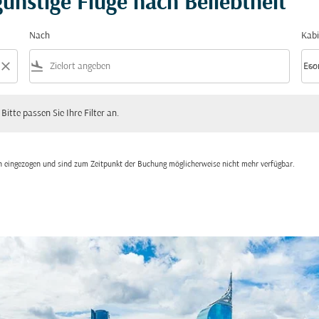
ünstige Flüge nach Beliebtheit
Nach
Kabi
close
flight_land
keyboard_arrow_down
Eco
Kabi
 passen Sie Ihre Filter an.
 Bitte passen Sie Ihre Filter an.
den eingezogen und sind zum Zeitpunkt der Buchung möglicherweise nicht mehr verfügbar.