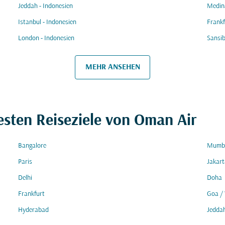
Jeddah - Indonesien
Medina
Istanbul - Indonesien
Frankf
London - Indonesien
Sansib
MEHR ANSEHEN
esten Reiseziele von Oman Air
Bangalore
Mumb
Paris
Jakart
Delhi
Doha
Frankfurt
Goa /
Hyderabad
Jedda