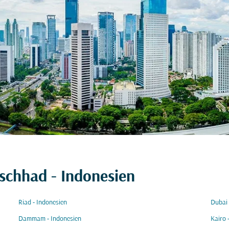
schhad - Indonesien
Riad - Indonesien
Dubai 
Dammam - Indonesien
Kairo 