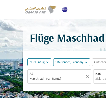
Flüge Maschhad 
expand_more
expand_more
Nur Hinflug
1 Reisender, Economy
Gutsche
Ab
Nach
close