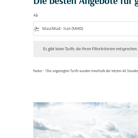
Die besten Angebote für g
Ab
flight_takeoff
Es gibt keine Tarife, die Ihren Filterkriterien entsprechen. Bitte
Es gibt keine Tarife, die Ihren Filterkriterien entsprechen.
footer : *Die angezeigten Tarife wurden innerhalb der letzten 48 Stun