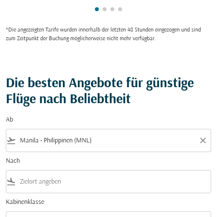
zeigt cmp-pagination-showing-c
zeigt cmp-pagination-showing
zeigt cmp-pagination-showi
zeigt cmp-pagination-sho
*Die angezeigten Tarife wurden innerhalb der letzten 48 Stunden eingezogen und sind
zum Zeitpunkt der Buchung möglicherweise nicht mehr verfügbar.
Die besten Angebote für günstige
Flüge nach Beliebtheit
Ab
flight_takeoff
close
Nach
flight_land
Kabinenklasse