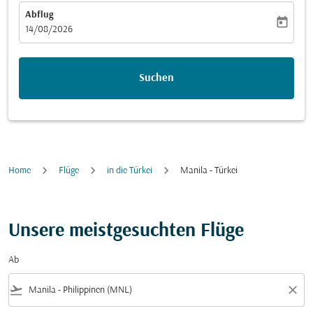
Abflug
today
fc-booking-departure-date-aria-label
14/08/2026
Suchen
Home
Flüge
in die Türkei
Manila - Türkei
Unsere meistgesuchten Flüge
Ab
flight_takeoff
close