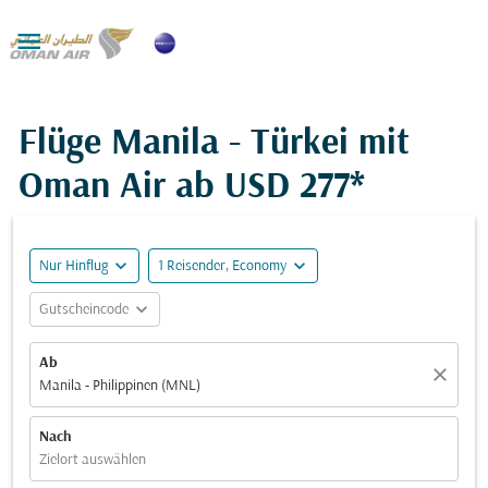

Flüge Manila - Türkei mit
Oman Air ab
USD 277*
expand_more
expand_more
Nur Hinflug
1 Reisender, Economy
expand_more
Gutscheincode
Ab
close
Manila - Philippinen (MNL)
Nach
Zielort auswählen