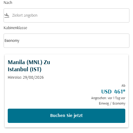
Nach
flight_land
Kabinenklasse
keyboard_arrow_down
Economy
Kabinenklasse option Economy Selected
Manila (MNL)
Zu
Istanbul (IST)
Hinreise: 29/08/2026
Ab
USD 461
*
Angesehen: vor 1 Tag vor
Einweg
/
Economy
Buchen Sie jetzt