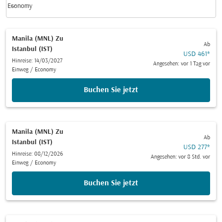
keyboard_arrow_down
Economy
Kabinenklasse option Economy Selected
Manila (MNL)
Zu
Ab
Istanbul (IST)
USD 461
*
Hinreise: 14/03/2027
Angesehen: vor 1 Tag vor
Einweg
/
Economy
Buchen Sie jetzt
Manila (MNL)
Zu
Ab
Istanbul (IST)
USD 277
*
Hinreise: 08/12/2026
Angesehen: vor 8 Std. vor
Einweg
/
Economy
Buchen Sie jetzt