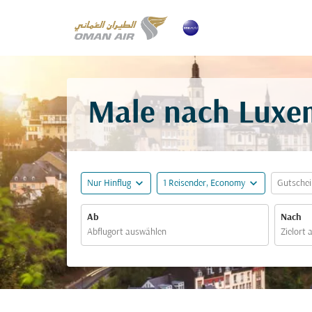
Male nach Luxem
expand_more
expand_more
Nur Hinflug
1 Reisender, Economy
Gutsche
Ab
Nach