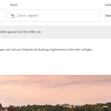
Nach
Kabi
flight_land
keyboard_arrow_down
Eco
Kabi
 passen Sie Ihre Filter an.
 Bitte passen Sie Ihre Filter an.
zogen und sind zum Zeitpunkt der Buchung möglicherweise nicht mehr verfügbar.