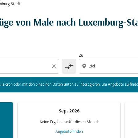
mburg-Stadt
r Ziel) zu aktualisieren oder mit den einzelnen Daten unte
lüge von Male nach Luxemburg-St
Zu
compare_arrows
close
location_on
lisieren oder mit den einzelnen Daten unten zu interagieren, um Angebote zu finde
Sep. 2026
Keine Ergebnisse für diesen Monat
Angebote finden