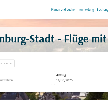
keyboard_arrow_down
keyb
Planen und buchen
Anmeldung
Buchung
burg-Stadt - Flüge mi
expand_more
incode
Abflug
fc-booking-departure-date-aria-label
13/08/2026