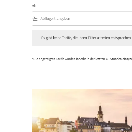
Ab
flight_takeoff
Es gibt keine Tarife, die Ihren Filterkriterien entsprechen. Bitte
Es gibt keine Tarife, die Ihren Filterkriterien entsprechen.
*Die angezeigten Tarife wurden innerhalb der letzten 48 Stunden einge