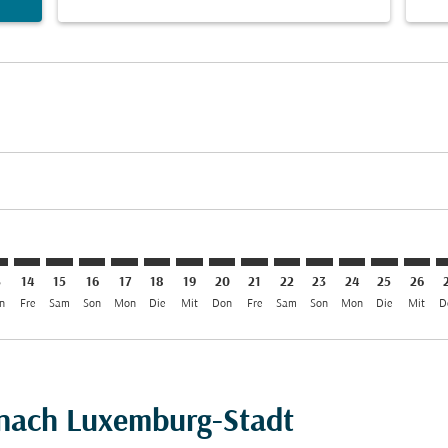
imer. Angebote finden
isclaimer. Angebote finden
rs-disclaimer. Angebote finden
offers-disclaimer. Angebote finden
iew-offers-disclaimer. Angebote finden
mp-view-offers-disclaimer. Angebote finden
X: cmp-view-offers-disclaimer. Angebote finden
E–LUX: cmp-view-offers-disclaimer. Angebote finden
MLE–LUX: cmp-view-offers-disclaimer. Angebote finden
MLE–LUX: cmp-view-offers-disclaimer. Angebote find
MLE–LUX: cmp-view-offers-disclaimer. Angebote 
MLE–LUX: cmp-view-offers-disclaimer. Angeb
MLE–LUX: cmp-view-offers-disclaimer. A
MLE–LUX: cmp-view-offers-disclaime
MLE–LUX: cmp-view-offers-discl
MLE–LUX: cmp-view-offers-d
MLE–LUX: cmp-view-offe
MLE–LUX: cmp-view
MLE–LUX: cmp-
MLE–LUX: 
MLE–L
M
3
14
15
16
17
18
19
20
21
22
23
24
25
26
n
Fre
Sam
Son
Mon
Die
Mit
Don
Fre
Sam
Son
Mon
Die
Mit
D
 nach Luxemburg-Stadt