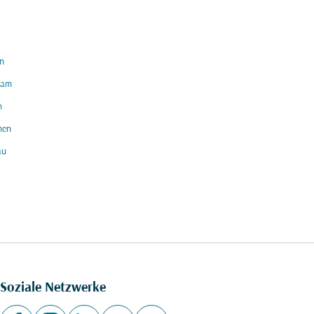
n
am
h
hen
au
Soziale Netzwerke