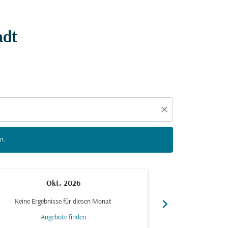
n zu interagieren, um Angebote zu finden.
adt
close
n.
Okt. 2026
N
chevron_right
Keine Ergebnisse für diesen Monat
Keine Ergebn
Angebote finden
Ang