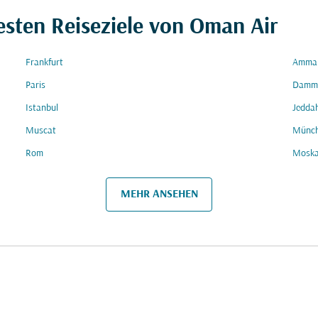
esten Reiseziele von Oman Air
Frankfurt
Amma
Paris
Damm
Istanbul
Jedda
Muscat
Münc
Rom
Mosk
MEHR ANSEHEN