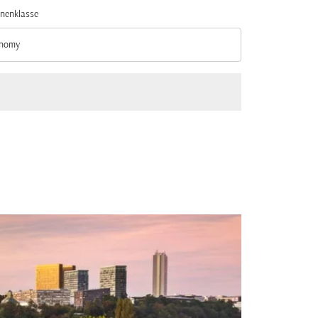
nenklasse
nomy
nenklasse option Economy Selected