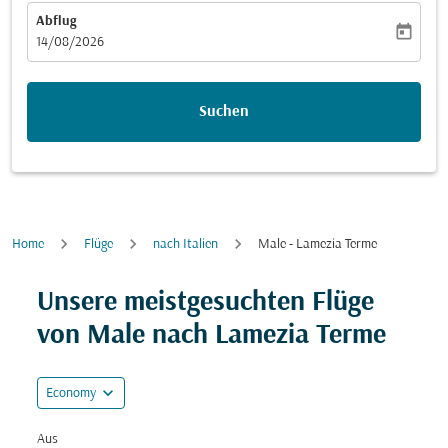
Abflug
today
fc-booking-departure-date-aria-label
14/08/2026
Suchen
Home
Flüge
nach Italien
Male - Lamezia Terme
Versuchen Sie, Ihre Route (Ursprung und/oder Ziel) zu
Unsere meistgesuchten Flüge
von Male nach Lamezia Terme
expand_more
Economy
Aus