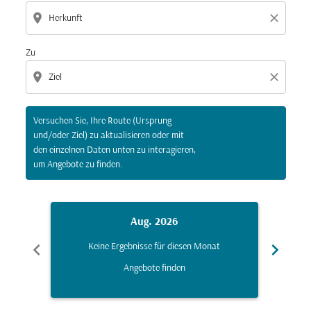
location_on
close
Zu
location_on
close
Versuchen Sie, Ihre Route (Ursprung
und/oder Ziel) zu aktualisieren oder mit
den einzelnen Daten unten zu interagieren,
um Angebote zu finden.
Aug. 2026
chevron_left
chevron_right
Keine Ergebnisse für diesen Monat
K
Angebote finden