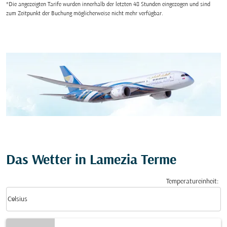
*Die angezeigten Tarife wurden innerhalb der letzten 48 Stunden eingezogen und sind
zum Zeitpunkt der Buchung möglicherweise nicht mehr verfügbar.
Das Wetter in Lamezia Terme
Temperatureinheit
:
Weather unit option Celsius Selected
keyboard_arrow_down
Celsius