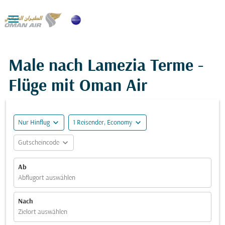

Male nach Lamezia Terme -
Flüge mit Oman Air
expand_more
expand_more
Nur Hinflug
1 Reisender, Economy
expand_more
Gutscheincode
Ab
Abflugort auswählen
Nach
Zielort auswählen