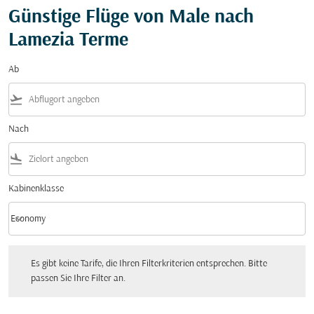
Günstige Flüge von Male nach
Lamezia Terme
Ab
flight_takeoff
Nach
flight_land
Kabinenklasse
keyboard_arrow_down
Economy
Kabinenklasse option Economy Selected
Es gibt keine Tarife, die Ihren Filterkriterien entsprechen. Bitte passen Sie Ihre Fi
Es gibt keine Tarife, die Ihren Filterkriterien entsprechen. Bitte
passen Sie Ihre Filter an.