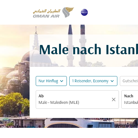
Male nach Istan
expand_more
expand_more
Nur Hinflug
1 Reisender, Economy
Gutsche
Ab
Nach
close