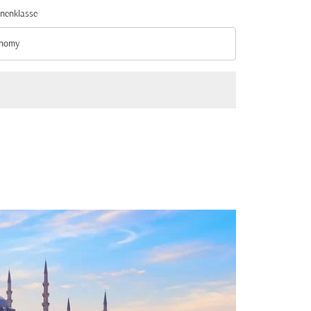
nenklasse
nomy
nenklasse option Economy Selected