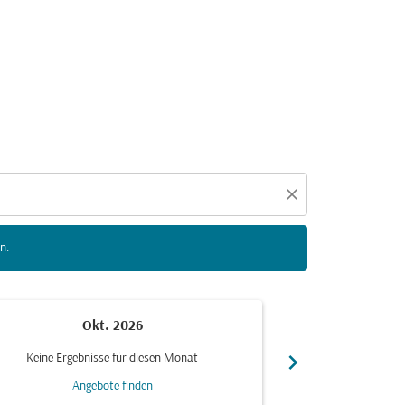
n zu interagieren, um Angebote zu finden.
close
n.
Okt. 2026
N
chevron_right
Keine Ergebnisse für diesen Monat
Keine Ergebn
Angebote finden
Ang