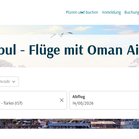
keyboard_arrow_down
keyb
Planen und buchen
Anmeldung
Buchung
bul - Flüge mit Oman Ai
expand_more
incode
Abflug
close
fc-booking-departure-date-aria-label
14/08/2026