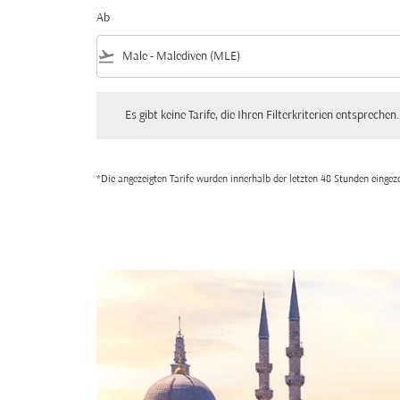
Ab
flight_takeoff
Es gibt keine Tarife, die Ihren Filterkriterien entsprechen. Bitte
Es gibt keine Tarife, die Ihren Filterkriterien entsprechen.
*Die angezeigten Tarife wurden innerhalb der letzten 48 Stunden einge