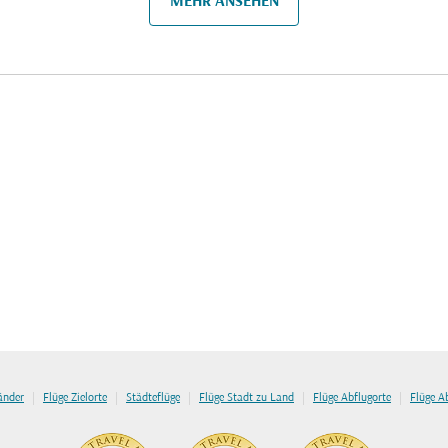
MEHR ANSEHEN
|
|
|
|
|
länder
Flüge Zielorte
Städteflüge
Flüge Stadt zu Land
Flüge Abflugorte
Flüge A