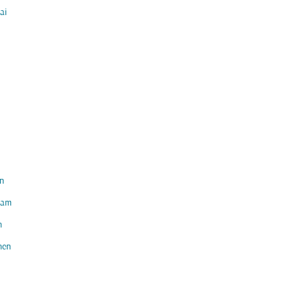
ai
n
am
h
hen