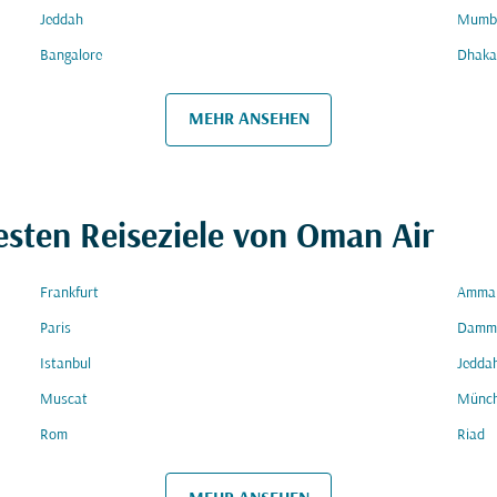
Jeddah
Mumb
Bangalore
Dhaka
MEHR ANSEHEN
esten Reiseziele von Oman Air
Frankfurt
Amma
Paris
Damm
Istanbul
Jedda
Muscat
Münc
Rom
Riad