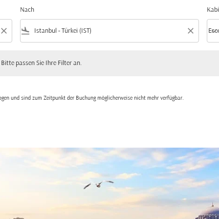
Nach
Kabi
close
flight_land
close
keyboard_arrow_down
Eco
Kabi
 passen Sie Ihre Filter an.
 Bitte passen Sie Ihre Filter an.
zogen und sind zum Zeitpunkt der Buchung möglicherweise nicht mehr verfügbar.