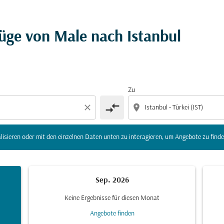
r Ziel) zu aktualisieren oder mit den einzelnen Daten unte
üge von Male nach Istanbul
Zu
compare_arrows
close
location_on
lisieren oder mit den einzelnen Daten unten zu interagieren, um Angebote zu finde
Sep. 2026
Keine Ergebnisse für diesen Monat
Angebote finden