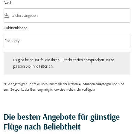
Nach
flight_land
Kabinenklasse
keyboard_arrow_down
Economy
Kabinenklasse option Economy Selected
Es gibt keine Tarife, die Ihren Filterkriterien entsprechen. Bitte passen Sie Ihre Fi
Es gibt keine Tarife, die Ihren Filterkriterien entsprechen. Bitte
passen Sie Ihre Filter an.
*Die angezeigten Tarife wurden innerhalb der letzten 48 Stunden eingezogen und sind
zum Zeitpunkt der Buchung möglicherweise nicht mehr verfügbar.
Die besten Angebote für günstige
Flüge nach Beliebtheit