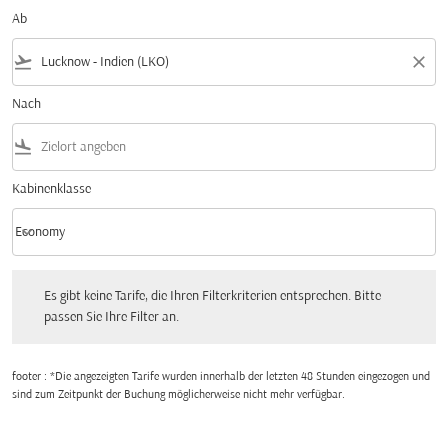
Ab
flight_takeoff
close
Nach
flight_land
Kabinenklasse
keyboard_arrow_down
Economy
Kabinenklasse option Economy Selected
Es gibt keine Tarife, die Ihren Filterkriterien entsprechen. Bitte passen Sie Ihre Fi
Es gibt keine Tarife, die Ihren Filterkriterien entsprechen. Bitte
passen Sie Ihre Filter an.
footer : *Die angezeigten Tarife wurden innerhalb der letzten 48 Stunden eingezogen und
sind zum Zeitpunkt der Buchung möglicherweise nicht mehr verfügbar.