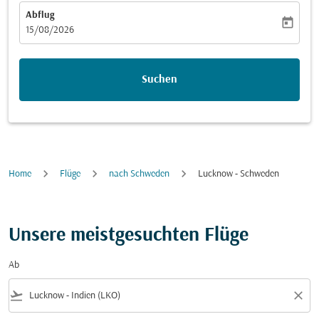
Abflug
today
fc-booking-departure-date-aria-label
15/08/2026
Suchen
Home
Flüge
nach Schweden
Lucknow - Schweden
Unsere meistgesuchten Flüge
Ab
flight_takeoff
close