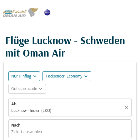

Flüge Lucknow - Schweden
mit Oman Air
expand_more
expand_more
Nur Hinflug
1 Reisender, Economy
expand_more
Gutscheincode
Ab
close
Lucknow - Indien (LKO)
Nach
Zielort auswählen