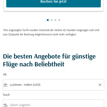
Buchen Sie jetzt
zeigt cmp-pagination-showing-c
zeigt cmp-pagination-showing
zeigt cmp-pagination-showi
zeigt cmp-pagination-sho
*Die angezeigten Tarife wurden innerhalb der letzten 48 Stunden eingezogen und sind
zum Zeitpunkt der Buchung möglicherweise nicht mehr verfügbar.
Die besten Angebote für günstige
Flüge nach Beliebtheit
Ab
flight_takeoff
close
Nach
flight_land