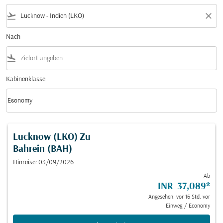
flight_takeoff
close
Nach
flight_land
Kabinenklasse
keyboard_arrow_down
Economy
Kabinenklasse option Economy Selected
Lucknow (LKO)
Zu
Bahrein (BAH)
Hinreise: 03/09/2026
Ab
INR 37,089
*
Angesehen: vor 16 Std. vor
Einweg
/
Economy