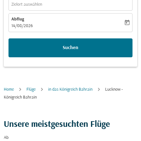
Zielort auswählen
Abflug
today
fc-booking-departure-date-aria-label
14/08/2026
Suchen
Home
Flüge
in das Königreich Bahrain
Lucknow -
Königreich Bahrain
Unsere meistgesuchten Flüge
Ab