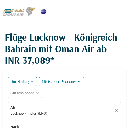

Flüge Lucknow - Königreich
Bahrain mit Oman Air ab
INR 37,089*
expand_more
expand_more
Nur Hinflug
1 Reisender, Economy
expand_more
Gutscheincode
Ab
close
Lucknow - Indien (LKO)
Nach