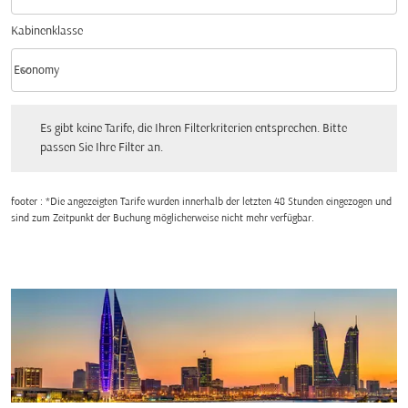
Kabinenklasse
keyboard_arrow_down
Economy
Kabinenklasse option Economy Selected
Es gibt keine Tarife, die Ihren Filterkriterien entsprechen. Bitte passen Sie Ihre Fi
Es gibt keine Tarife, die Ihren Filterkriterien entsprechen. Bitte
passen Sie Ihre Filter an.
footer : *Die angezeigten Tarife wurden innerhalb der letzten 48 Stunden eingezogen und
sind zum Zeitpunkt der Buchung möglicherweise nicht mehr verfügbar.