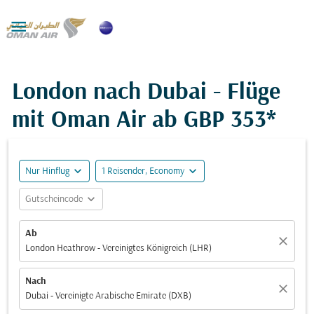

London nach Dubai - Flüge
mit Oman Air ab
GBP 353*
expand_more
expand_more
Nur Hinflug
1 Reisender, Economy
expand_more
Gutscheincode
Ab
close
London Heathrow - Vereinigtes Königreich (LHR)
Nach
close
Dubai - Vereinigte Arabische Emirate (DXB)