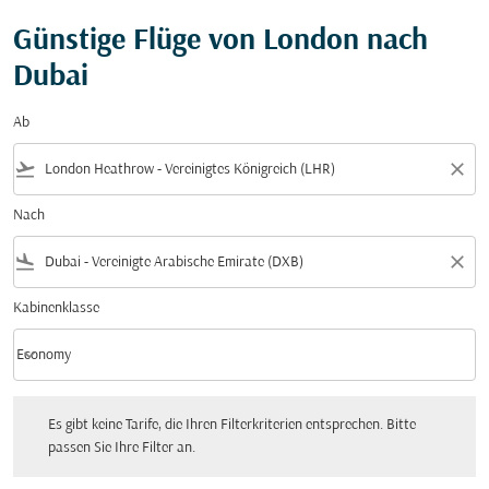
Günstige Flüge von London nach
Dubai
Ab
flight_takeoff
close
Nach
flight_land
close
Kabinenklasse
keyboard_arrow_down
Economy
Kabinenklasse option Economy Selected
Es gibt keine Tarife, die Ihren Filterkriterien entsprechen. Bitte passen Sie Ihre Fi
Es gibt keine Tarife, die Ihren Filterkriterien entsprechen. Bitte
passen Sie Ihre Filter an.