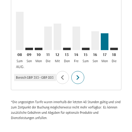
LHR–DXB, 08/08/2026: Aus GBP 803
LHR–DXB: cmp-view-offers-disclaimer. Angebote
LHR–DXB: cmp-view-offers-disclaimer. Ange
LHR–DXB, 11/08/2026: Aus GBP 497
LHR–DXB, 12/08/2026: Aus GBP 559
LHR–DXB: cmp-view-offers-disc
LHR–DXB, 14/08/2026: Aus
LHR–DXB: cmp-view-off
LHR–DXB, 16/08/2
LHR–DXB, 17/0
LHR–DXB: 
LHR–D
L
08
09
10
11
12
13
14
15
16
17
18
19
Sam
Son
Mon
Die
Mit
Don
Fre
Sam
Son
Mon
Die
Mit
D
AUG.
chevron_left
chevron_right
Bereich
GBP 353
-
GBP 803
*Die angezeigten Tarife waren innerhalb der letzten 48 Stunden gültig und sind
zum Zeitpunkt der Buchung möglicherweise nicht mehr verfügbar. Es können
zusätzliche Gebühren und Abgaben für optionale Produkte und
Dienstleistungen anfallen.