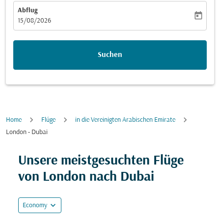
Abflug
today
fc-booking-departure-date-aria-label
15/08/2026
Suchen
Home
Flüge
in die Vereinigten Arabischen Emirate
London - Dubai
Unsere meistgesuchten Flüge
von London nach Dubai
expand_more
Economy