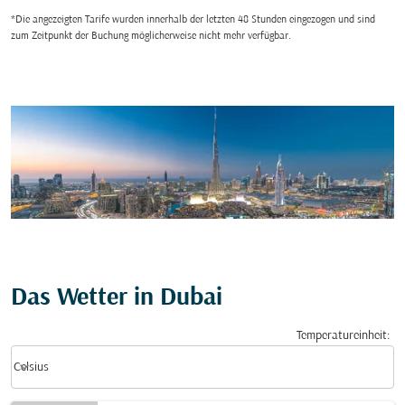
*Die angezeigten Tarife wurden innerhalb der letzten 48 Stunden eingezogen und sind
zum Zeitpunkt der Buchung möglicherweise nicht mehr verfügbar.
Das Wetter in Dubai
Temperatureinheit
:
Weather unit option Celsius Selected
keyboard_arrow_down
Celsius