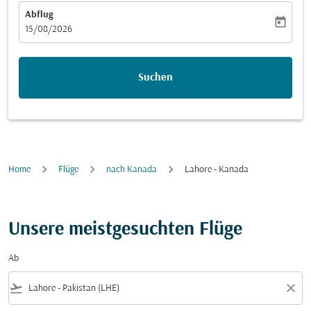
Abflug
today
fc-booking-departure-date-aria-label
15/08/2026
Suchen
Home
Flüge
nach Kanada
Lahore - Kanada
Unsere meistgesuchten Flüge
Ab
flight_takeoff
close