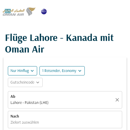

Flüge Lahore - Kanada mit
Oman Air
expand_more
expand_more
Nur Hinflug
1 Reisender, Economy
expand_more
Gutscheincode
Ab
close
Lahore - Pakistan (LHE)
Nach
Zielort auswählen