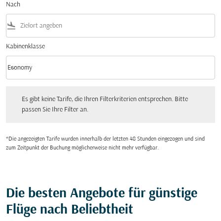
Nach
flight_land
Kabinenklasse
keyboard_arrow_down
Economy
Kabinenklasse option Economy Selected
Es gibt keine Tarife, die Ihren Filterkriterien entsprechen. Bitte passen Sie Ihre Fi
Es gibt keine Tarife, die Ihren Filterkriterien entsprechen. Bitte
passen Sie Ihre Filter an.
*Die angezeigten Tarife wurden innerhalb der letzten 48 Stunden eingezogen und sind
zum Zeitpunkt der Buchung möglicherweise nicht mehr verfügbar.
Die besten Angebote für günstige
Flüge nach Beliebtheit