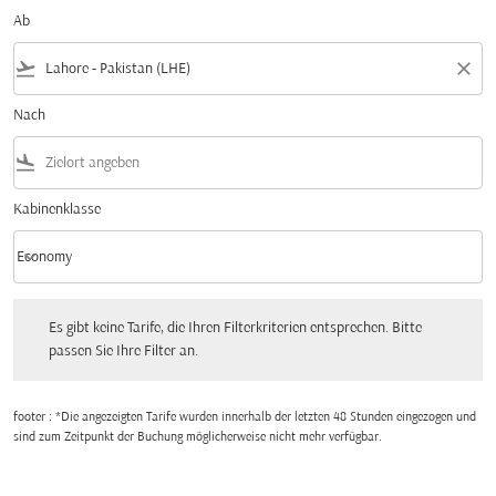
Ab
flight_takeoff
close
Nach
flight_land
Kabinenklasse
keyboard_arrow_down
Economy
Kabinenklasse option Economy Selected
Es gibt keine Tarife, die Ihren Filterkriterien entsprechen. Bitte passen Sie Ihre Fi
Es gibt keine Tarife, die Ihren Filterkriterien entsprechen. Bitte
passen Sie Ihre Filter an.
footer : *Die angezeigten Tarife wurden innerhalb der letzten 48 Stunden eingezogen und
sind zum Zeitpunkt der Buchung möglicherweise nicht mehr verfügbar.