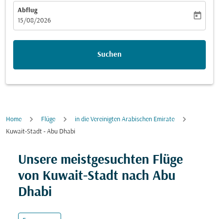
Abflug
today
fc-booking-departure-date-aria-label
15/08/2026
Suchen
Home
Flüge
in die Vereinigten Arabischen Emirate
Kuwait-Stadt - Abu Dhabi
Versuchen Sie, Ihre Route (Ursprung und/oder Ziel) zu
Unsere meistgesuchten Flüge
von Kuwait-Stadt nach Abu
Dhabi