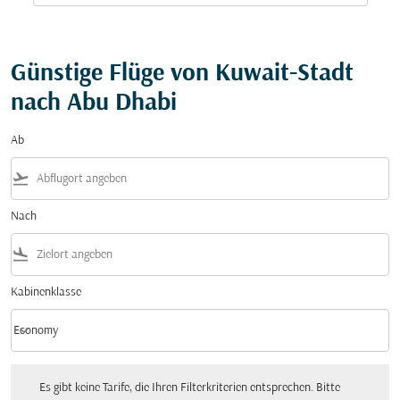
Günstige Flüge von Kuwait-Stadt
nach Abu Dhabi
Ab
flight_takeoff
Nach
flight_land
Kabinenklasse
keyboard_arrow_down
Economy
Kabinenklasse option Economy Selected
Es gibt keine Tarife, die Ihren Filterkriterien entsprechen. Bitte passen Sie Ihre Fi
Es gibt keine Tarife, die Ihren Filterkriterien entsprechen. Bitte