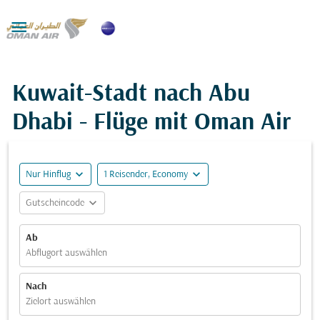

Kuwait-Stadt nach Abu
Dhabi - Flüge mit Oman Air
expand_more
expand_more
Nur Hinflug
1 Reisender, Economy
expand_more
Gutscheincode
Ab
Abflugort auswählen
Nach
Zielort auswählen