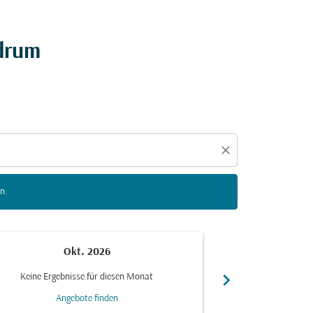
n zu interagieren, um Angebote zu finden.
ndrum
close
n.
Okt. 2026
N
chevron_right
Keine Ergebnisse für diesen Monat
Keine Ergebn
Angebote finden
Ang