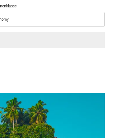
nenklasse
nomy
nenklasse option Economy Selected