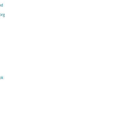
nd
org
ok