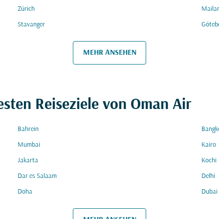
Zürich
Maila
Stavanger
Göteb
MEHR ANSEHEN
esten Reiseziele von Oman Air
Bahrein
Bangk
Mumbai
Kairo
Jakarta
Kochi
Dar es Salaam
Delhi
Doha
Dubai