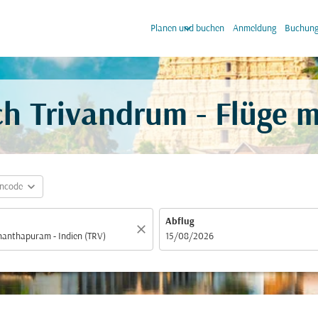
keyboard_arrow_down
keyb
Planen und buchen
Anmeldung
Buchung
ch Trivandrum - Flüge 
expand_more
incode
Abflug
close
fc-booking-departure-date-aria-label
15/08/2026