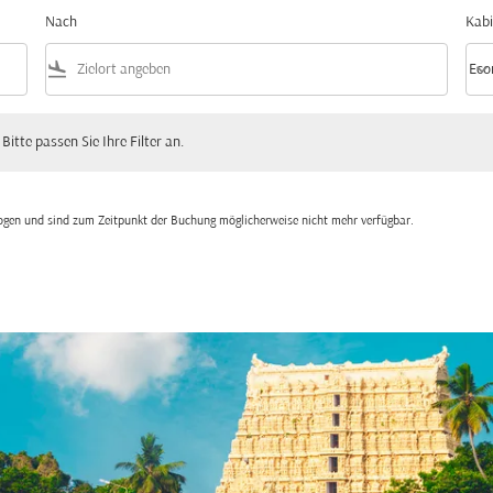
Nach
Kabi
flight_land
keyboard_arrow_down
Eco
Kabi
 passen Sie Ihre Filter an.
 Bitte passen Sie Ihre Filter an.
zogen und sind zum Zeitpunkt der Buchung möglicherweise nicht mehr verfügbar.