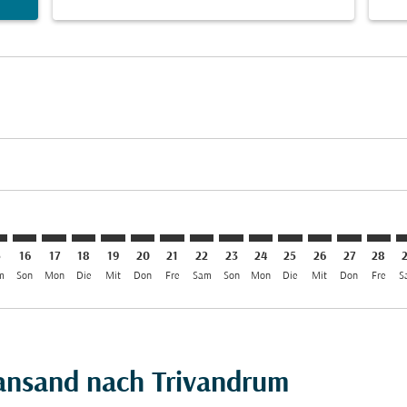
imer. Angebote finden
sclaimer. Angebote finden
s-disclaimer. Angebote finden
offers-disclaimer. Angebote finden
iew-offers-disclaimer. Angebote finden
mp-view-offers-disclaimer. Angebote finden
V: cmp-view-offers-disclaimer. Angebote finden
S–TRV: cmp-view-offers-disclaimer. Angebote finden
KRS–TRV: cmp-view-offers-disclaimer. Angebote finden
KRS–TRV: cmp-view-offers-disclaimer. Angebote finde
KRS–TRV: cmp-view-offers-disclaimer. Angebote 
KRS–TRV: cmp-view-offers-disclaimer. Angeb
KRS–TRV: cmp-view-offers-disclaimer. A
KRS–TRV: cmp-view-offers-disclaime
KRS–TRV: cmp-view-offers-discl
KRS–TRV: cmp-view-offers-d
KRS–TRV: cmp-view-offe
KRS–TRV: cmp-view-
KRS–TRV: cmp-
KRS–TRV: 
KRS–T
K
5
16
17
18
19
20
21
22
23
24
25
26
27
28
m
Son
Mon
Die
Mit
Don
Fre
Sam
Son
Mon
Die
Mit
Don
Fre
S
iansand nach Trivandrum