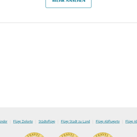
MEHR ANSEHEN
|
|
|
|
|
länder
Flüge Zielorte
Städteflüge
Flüge Stadt zu Land
Flüge Abflugorte
Flüge A