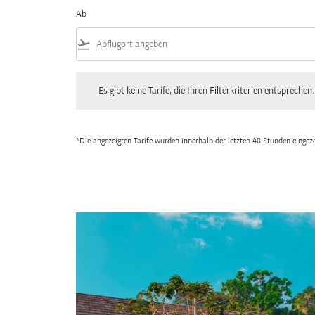
Ab
flight_takeoff
Es gibt keine Tarife, die Ihren Filterkriterien entsprechen. Bitte
Es gibt keine Tarife, die Ihren Filterkriterien entsprechen.
*Die angezeigten Tarife wurden innerhalb der letzten 48 Stunden einge