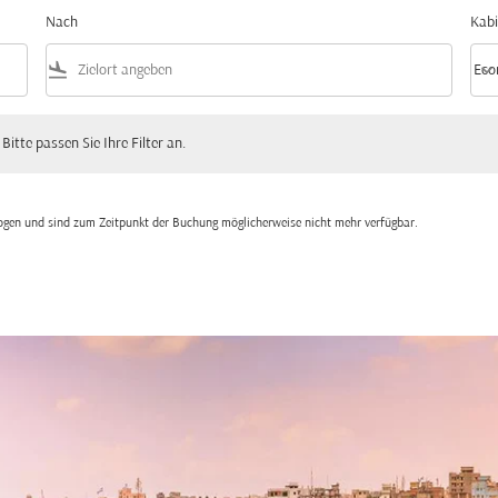
Nach
Kabi
flight_land
keyboard_arrow_down
Eco
Kabi
 passen Sie Ihre Filter an.
 Bitte passen Sie Ihre Filter an.
zogen und sind zum Zeitpunkt der Buchung möglicherweise nicht mehr verfügbar.