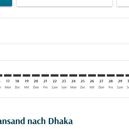
imer. Angebote finden
isclaimer. Angebote finden
rs-disclaimer. Angebote finden
offers-disclaimer. Angebote finden
iew-offers-disclaimer. Angebote finden
mp-view-offers-disclaimer. Angebote finden
C: cmp-view-offers-disclaimer. Angebote finden
S–DAC: cmp-view-offers-disclaimer. Angebote finden
KRS–DAC: cmp-view-offers-disclaimer. Angebote finden
KRS–DAC: cmp-view-offers-disclaimer. Angebote find
KRS–DAC: cmp-view-offers-disclaimer. Angebote 
KRS–DAC: cmp-view-offers-disclaimer. Angeb
KRS–DAC: cmp-view-offers-disclaimer. A
KRS–DAC: cmp-view-offers-disclaime
KRS–DAC: cmp-view-offers-discl
KRS–DAC: cmp-view-offers-d
KRS–DAC: cmp-view-offe
KRS–DAC: cmp-view
KRS–DAC: cmp-
KRS–DAC: 
KRS–D
K
6
17
18
19
20
21
22
23
24
25
26
27
28
29
n
Mon
Die
Mit
Don
Fre
Sam
Son
Mon
Die
Mit
Don
Fre
Sam
S
iansand nach Dhaka