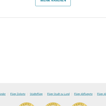
MEHR ANSEHEN
|
|
|
|
|
länder
Flüge Zielorte
Städteflüge
Flüge Stadt zu Land
Flüge Abflugorte
Flüge A