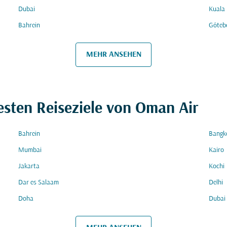
Dubai
Kuala
Bahrein
Göteb
MEHR ANSEHEN
esten Reiseziele von Oman Air
Bahrein
Bangk
Mumbai
Kairo
Jakarta
Kochi
Dar es Salaam
Delhi
Doha
Dubai