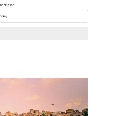
nenklasse
nomy
nenklasse option Economy Selected