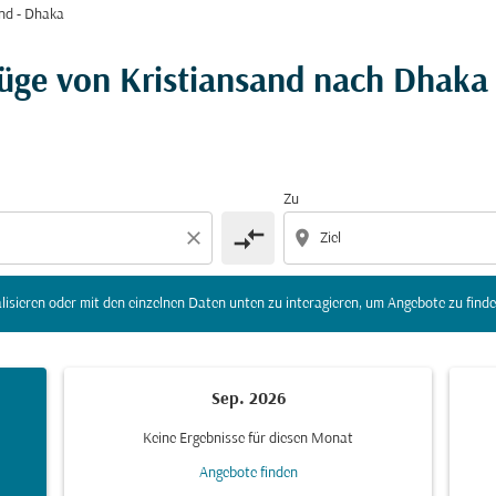
nd - Dhaka
r Ziel) zu aktualisieren oder mit den einzelnen Daten unte
lüge von Kristiansand nach Dhaka
Zu
compare_arrows
close
location_on
lisieren oder mit den einzelnen Daten unten zu interagieren, um Angebote zu finde
Sep. 2026
Keine Ergebnisse für diesen Monat
Angebote finden