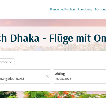
keyboard_arrow_down
keyb
Planen und buchen
Anmeldung
Buchung
ch Dhaka - Flüge mit O
expand_more
incode
Abflug
close
fc-booking-departure-date-aria-label
16/08/2026